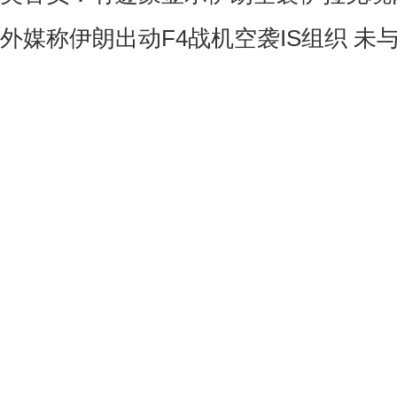
外媒称伊朗出动F4战机空袭IS组织 未