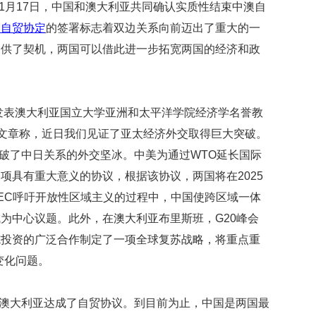
11月17日，中国和澳大利亚共同确认实质性结束中澳自
映
澳自贸协定
的签署标志着双边关系向前迈出了重大的一
你
的
提供了契机，两国可以借此进一步拓宽两国的经济和政
性
格
和
智
日发表澳大利亚国立大学亚洲和太平洋学院经济学名誉教
商
e的分析文章称，近日我们见证了亚太经济外交取得巨大突破。
联
打破了中日关系的外交坚冰。中美为通过WTO延长国际
合
项具有重大意义的协议，根据该协议，两国将在2025
国
维
PEC呼吁开放性区域主义的过程中，中国使跨区域一体
和
为中心议题。此外，在澳大利亚布里斯班，G20峰会
70
周
施投资的广泛合作制定了一项全球复苏战略，将重点重
年
变化问题。
中
国
维
及澳大利亚达成了自贸协议。到目前为止，中国是两国最
和