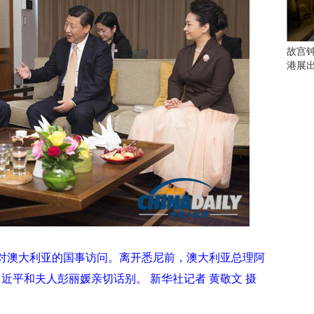
会
这
些
看
故宫
点
港展
别
错
过
研
究
你
喜
欢
的
音
乐
类
束对澳大利亚的国事访问。离开悉尼前，澳大利亚总理阿
型
近平和夫人彭丽媛亲切话别。 新华社记者 黄敬文 摄
可
以
反