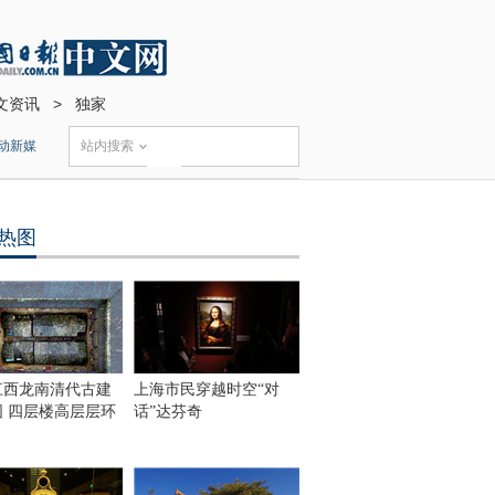
文资讯
>
独家
动新媒
站内搜索
热图
江西龙南清代古建
上海市民穿越时空“对
围 四层楼高层层环
话”达芬奇