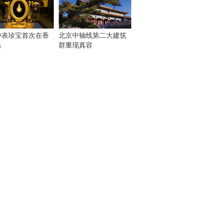
钟表珍宝首次在香
北京中轴线第二大建筑
出
群重现真容
！
：