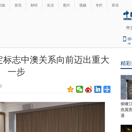
时政
资讯
财经
生活
图片
视频
专栏
双语
中
移
体
定标志中澳关系向前迈出重大
精彩
最
一步
热
新
世
界
闻
52
瞩
目
上
俯瞰
合
燕翼
青
通
岛
峰