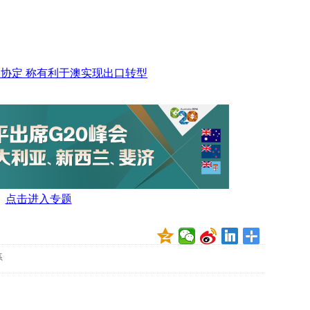
数
量
稳
定
专
协定 称有利于澳实现出口转型
利
水
平
不
断
提
升
法
点击进入专题
国
研
究
圈
系
养
海
豚