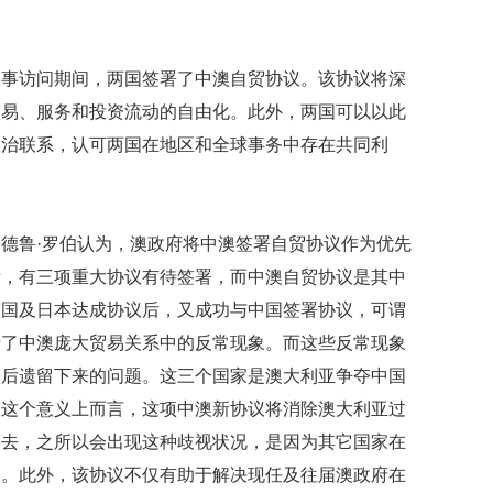
贡
献
获
国事访问期间，两国签署了中澳自贸协议。该协议将深
赞
贸易、服务和投资流动的自由化。此外，两国可以以此
英
政治联系，认可两国在地区和全球事务中存在共同利
国
女
子
的
抗
德鲁·罗伯认为，澳政府将中澳签署自贸协议作为优先
癌
际，有三项重大协议有待签署，而中澳自贸协议是其中
奇
韩国及日本达成协议后，又成功与中国签署协议，可谓
迹
曾
清了中澳庞大贸易关系中的反常现象。而这些反常现象
为
议后遗留下来的问题。这三个国家是澳大利亚争夺中国
自
己
从这个意义上而言，这项中澳新协议将消除澳大利亚过
准
过去，之所以会出现这种歧视状况，是因为其它国家在
备
葬
议。此外，该协议不仅有助于解决现任及往届澳政府在