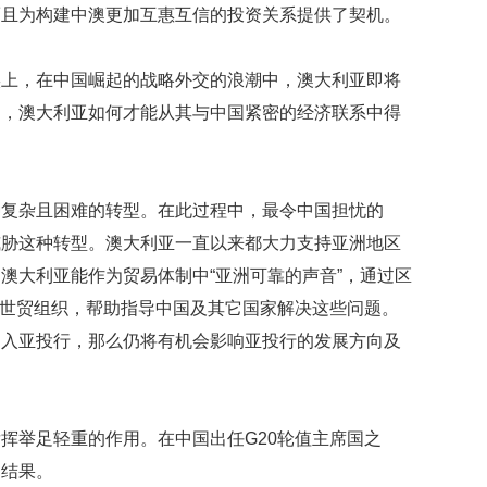
礼
而且为构建中澳更加互惠互信的投资关系提供了契机。
因
不
舍
实上，在中国崛起的战略外交的浪潮中，澳大利亚即将
女
是，澳大利亚如何才能从其与中国紧密的经济联系中得
儿
才
积
极
治
种复杂且困难的转型。在此过程中，最令中国担忧的
疗
威胁这种转型。澳大利亚一直以来都大力支持亚洲地区
澳大利亚能作为贸易体制中“亚洲可靠的声音”，通过区
报
告
和世贸组织，帮助指导中国及其它国家解决这些问题。
显
加入亚投行，那么仍将有机会影响亚投行的发展方向及
示
20
年
我
国
挥举足轻重的作用。在中国出任G20轮值主席国之
专
的结果。
利