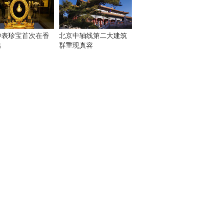
钟表珍宝首次在香
北京中轴线第二大建筑
出
群重现真容
！
：