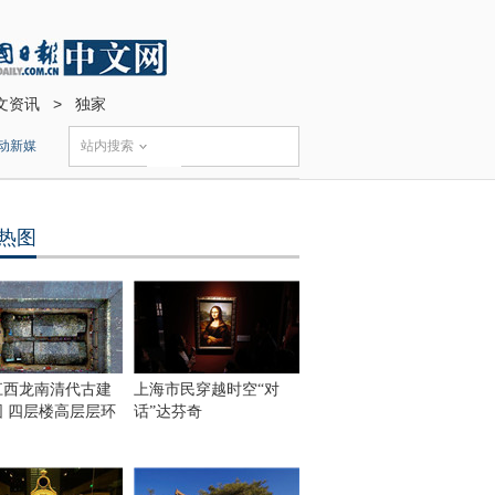
文资讯
>
独家
动新媒
站内搜索
热图
江西龙南清代古建
上海市民穿越时空“对
围 四层楼高层层环
话”达芬奇