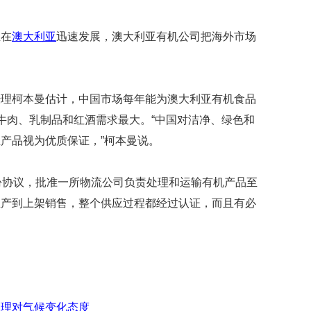
映
你
正在
澳大利亚
迅速发展，澳大利亚有机公司把海外市场
的
性
格
和
经理柯本曼估计，中国市场每年能为澳大利亚有机食品
智
商
牛肉、乳制品和红酒需求最大。“中国对洁净、绿色和
产品视为优质保证，”柯本曼说。
联
合
国
份协议，批准一所物流公司负责处理和运输有机产品至
维
和
生产到上架销售，整个供应过程都经过认证，而且有必
70
。
周
年
中
国
维
和
总理对气候变化态度