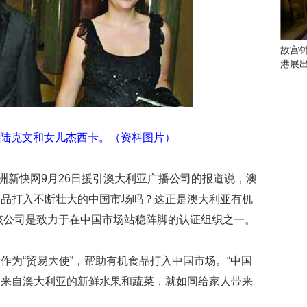
会
这
些
看
故宫
点
港展
别
错
过
研
陆克文和女儿杰西卡。（资料图片）
究
你
喜
澳洲新快网9月26日援引澳大利亚广播公司的报道说，澳
欢
食品打入不断壮大的中国市场吗？这正是澳大利亚有机
的
音
）的愿望。该公司是致力于在中国市场站稳阵脚的认证组织之一。
乐
类
作为“贸易大使”，帮助有机食品打入中国市场。“中国
型
可
多来自澳大利亚的新鲜水果和蔬菜，就如同给家人带来
以
反