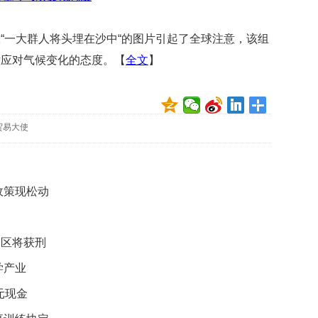
贡
献
获
“一大群人将头埋在沙中“的图片引起了全球注意，该组
赞
对应对气候变化的态度。【
全文
】
英
国
女
子
贸易大使
的
抗
癌
奇
政策现松动
迹
曾
为
动区将获刑
自
己
学产业
准
备
元现金
葬