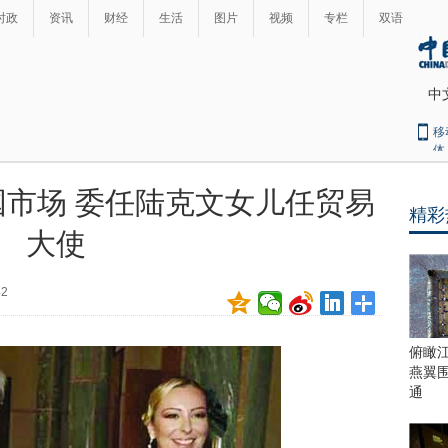
时政
资讯
财经
生活
图片
视频
专栏
双语
中
移
体
市场 委任陆克文女儿任贸易
精彩
最
大使
热
新
世
界
闻
42
瞩
目
上
俯瞰
合
燕翼
青
通
岛
峰