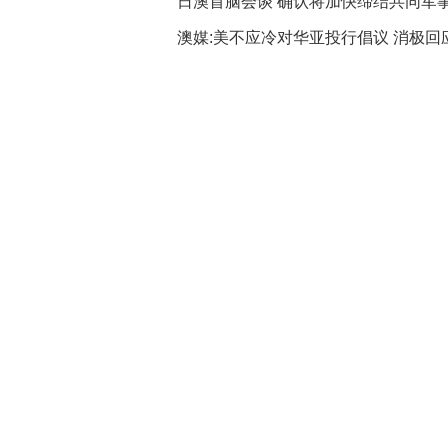
日澳首脑会谈 确认将加快缔结共同军
澳媒:美不应冷对华亚投行倡议 消极回