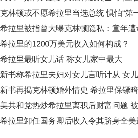
克林顿或不愿希拉里当选总统 惧怕“第
希拉里被指曾大曝克林顿隐私：童年遭
希拉里的1200万美元收入如何构成？
希拉里最听女儿话 称女儿家中最大
新书称希拉里夫妇对女儿言听计从 女
新书再揭克林顿婚外情史 希拉里保镖
美共和党热炒希拉里离职后财富问题 
希拉里卸任国务卿后收入令其跻身全美