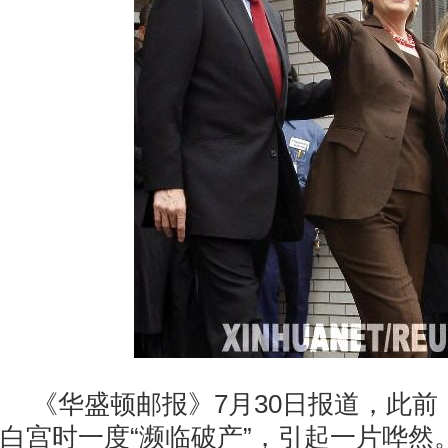
《华盛顿邮报》7月30日报道，此
白宫时一度“濒临破产”，引起一片哗然。