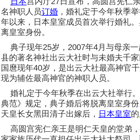
日本
宫内厅27日宣布，高圆宫宪仁
名神职人员
订婚
，婚礼定于今年秋季举行
年以来，日本皇室成员首次举行婚礼。
离皇室身份。
典子现年25岁，2007年4月与母亲
县的著名神社出云大社时与未婚夫千家
国麿现年40岁，是出云大社最高神官
现为辅佐最高神官的神职人员。
婚礼定于今年秋季在出云大社举行
典范》规定，典子婚后将脱离皇室身份。
天皇长女黑田清子出嫁后，
日本皇室
的
高圆宫宪仁亲王是明仁天皇的堂弟，2
家家族历代一直担任出云大社大祭司。