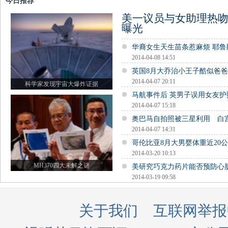
今日推荐
美一议员与女助理热吻
曝光
华裔女生天生苗条惹麻烦 耶
2014-04-08 14:51
英国8月大乔治小王子酷似爸
2014-04-07 20:11
科学家发现宇宙大爆炸证据
马航事件后 英男子误用女友
2014-04-07 15:18
奥巴马自拍照被三星利用 白
2014-04-07 14:31
哥伦比亚8月大男婴体重近20公
2014-03-20 10:13
MH370四大未解之谜
美研究巧克力药片能否预防心
2014-03-19 09:58
关于我们
互联网举报