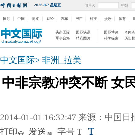
2026-8-7 星期五
用户名
密码
国际
中国
博览
财经
汽车
房产
科技
娱乐
体育
头条国际
国际快讯
国际博览
奇闻
军事台海
精彩图片
科学探索
历史
中文国际
>
非洲_拉美
中非宗教冲突不断 女
2014-01-01 16:32:47 来源：中国
T
打印
发送
字号
T
|