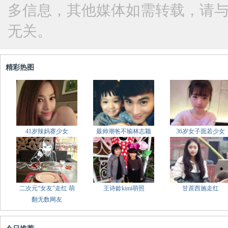
多信息，其他媒体如需转载，请
无关。
精彩热图
41岁辣妈赛少女
最帅潮爸不输林志颖
36岁女子面若少女
二次元“女友”走红 萌
王诗龄kimi萌照
甘蔗西施走红
翻无数网友