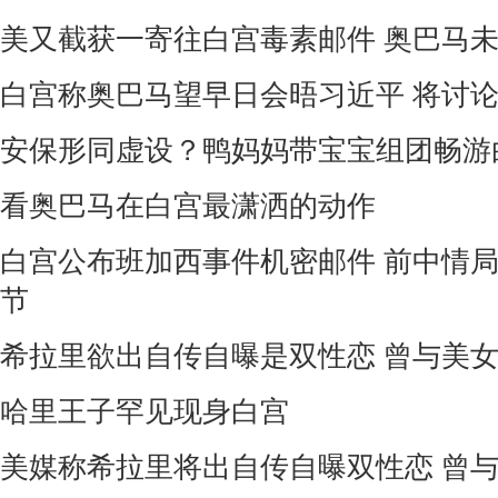
美又截获一寄往白宫毒素邮件 奥巴马
白宫称奥巴马望早日会晤习近平 将讨
安保形同虚设？鸭妈妈带宝宝组团畅游
看奥巴马在白宫最潇洒的动作
白宫公布班加西事件机密邮件 前中情
节
希拉里欲出自传自曝是双性恋 曾与美
哈里王子罕见现身白宫
美媒称希拉里将出自传自曝双性恋 曾