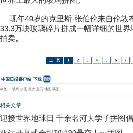
世界上最大的玻璃拼图。
现年49岁的克里斯·张伯伦来自伦敦
33.3万块玻璃碎片拼成一幅详细的世
拍卖。
上一页
1
2
3
4
5
6
7
标签：
玻璃
拼图
最大
宝石
地图
英国
相关文章
迎接世界地球日 千余名河大学子拼图