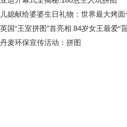
亚运开幕式全揭秘:180悬空人玩拼图
儿媳献给婆婆生日礼物：世界最大烤面
英国“王室拼图”首亮相 84岁女王最爱“盲
丹麦环保宣传活动：拼图