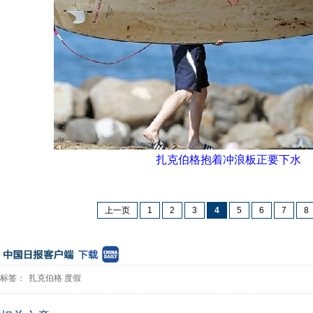
扎克伯格抱着冲浪板正要下水
上一页
1
2
3
4
5
6
7
8
标签：
扎克伯格
度假