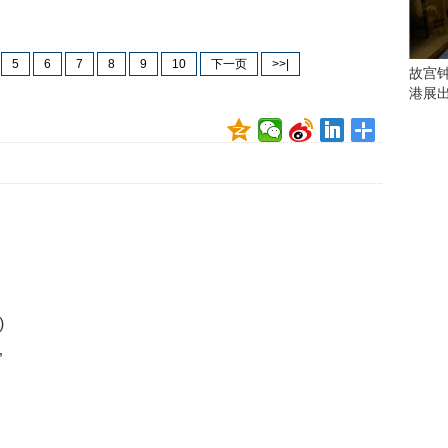
会
这
些
5
6
7
8
9
10
下一页
>>|
看
故宫
点
港展
别
错
过
研
究
你
喜
欢
的
音
)
乐
”
类
型
可
以
反