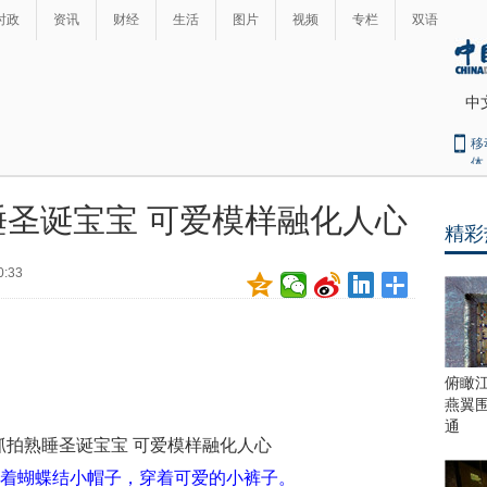
时政
资讯
财经
生活
图片
视频
专栏
双语
中
移
体
圣诞宝宝 可爱模样融化人心
精彩
最
热
0:33
新
世
界
闻
瞩
目
上
俯瞰
合
燕翼
青
通
岛
峰
着蝴蝶结小帽子，穿着可爱的小裤子。