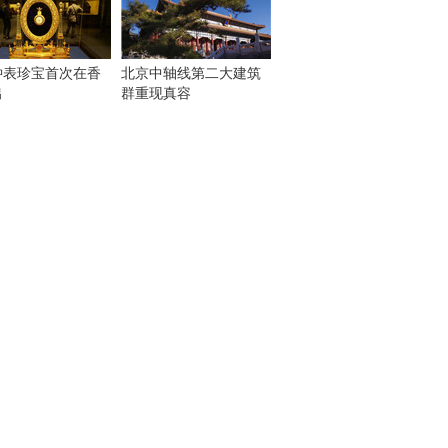
钟表珍宝首次在香
北京中轴线第二大建筑
出
群重现真容
！
：