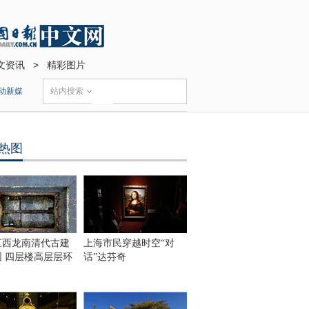
文资讯
>
精彩图片
动新媒
站内搜索
热图
江西龙南清代古建
上海市民穿越时空“对
围 四层楼高层层环
话”达芬奇