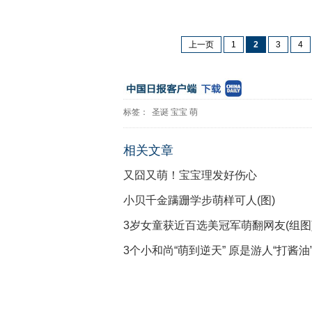
上一页
1
2
3
4
标签：
圣诞
宝宝
萌
相关文章
又囧又萌！宝宝理发好伤心
小贝千金蹒跚学步萌样可人(图)
3岁女童获近百选美冠军萌翻网友(组图
3个小和尚“萌到逆天” 原是游人“打酱油