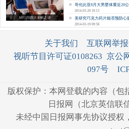
哥伦比亚8月大男婴体重近20公
2014-03-20 10:13
MH370四大未解之谜
美研究巧克力药片能否预防心
2014-03-19 09:58
关于我们
互联网举报
视听节目许可证0108263
京公网
097号
IC
版权保护：本网登载的内容（包
日报网（北京英信联信
未经中国日报网事先协议授权