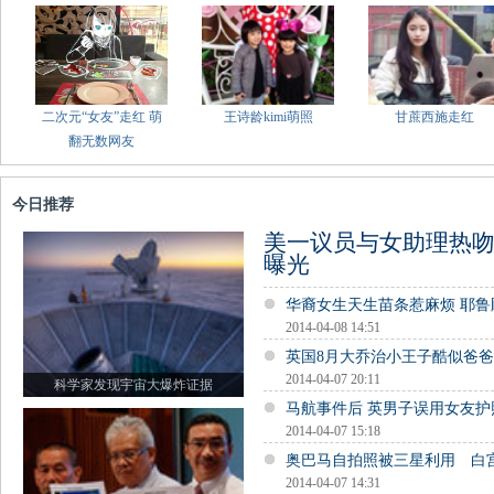
二次元“女友”走红 萌
王诗龄kimi萌照
甘蔗西施走红
翻无数网友
今日推荐
美一议员与女助理热吻
曝光
华裔女生天生苗条惹麻烦 耶
2014-04-08 14:51
英国8月大乔治小王子酷似爸
2014-04-07 20:11
科学家发现宇宙大爆炸证据
马航事件后 英男子误用女友
2014-04-07 15:18
奥巴马自拍照被三星利用 白
2014-04-07 14:31