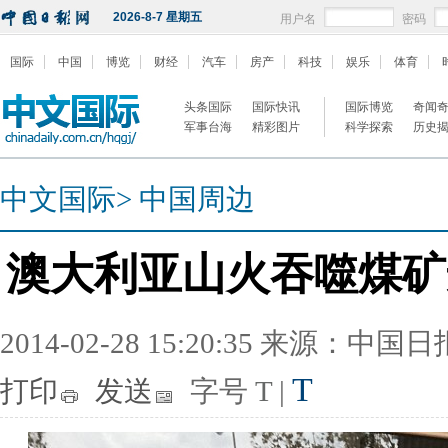
2026-8-7 星期五
用户名
密码
国际
中国
博览
财经
汽车
房产
科技
娱乐
体育
头条国际
国际快讯
国际博览
奇闻
军事台海
精彩图片
科学探索
历史
中文国际
>
中国周边
澳大利亚山火吞噬煤矿
2014-02-28 15:20:35 来源：中国
T
打印
发送
字号
T
|