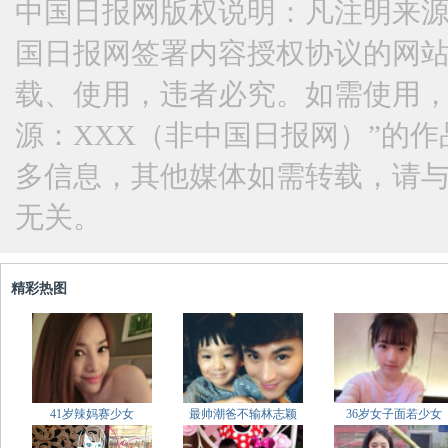
中国日报网版权说明：凡注明来源
国日报网签署内容授权协议的网
载、使用，违者必究。如需使用，请与
源：XXX（非中国日报网）”的
多信息，其他媒体如需转载，请
无关。
精彩热图
41岁辣妈赛少女
最帅潮爸不输林志颖
36岁女子面若少女