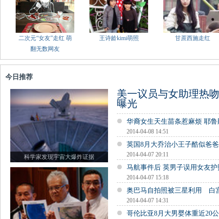
二次元“女友”走红 萌
王诗龄kimi萌照
甘蔗西施走红
翻无数网友
今日推荐
美一议员与女助理热吻
曝光
华裔女生天生苗条惹麻烦 耶
2014-04-08 14:51
英国8月大乔治小王子酷似爸
2014-04-07 20:11
科学家发现宇宙大爆炸证据
马航事件后 英男子误用女友
2014-04-07 15:18
奥巴马自拍照被三星利用 白
2014-04-07 14:31
哥伦比亚8月大男婴体重近20公