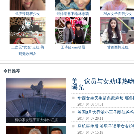
41岁辣妈赛少女
最帅潮爸不输林志颖
36岁女子面若少女
二次元“女友”走红 萌
王诗龄kimi萌照
甘蔗西施走红
翻无数网友
今日推荐
美一议员与女助理热吻
曝光
华裔女生天生苗条惹麻烦 耶
2014-04-08 14:51
英国8月大乔治小王子酷似爸
2014-04-07 20:11
科学家发现宇宙大爆炸证据
马航事件后 英男子误用女友
2014-04-07 15:18