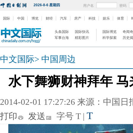
2026-8-6 星期四
用户名
密码
国际
中国
博览
财经
汽车
房产
科技
娱乐
体育
头条国际
国际快讯
国际博览
奇闻
军事台海
精彩图片
科学探索
历史
中文国际
>
中国周边
水下舞狮财神拜年 
2014-02-01 17:27:26 来源：中国
T
打印
发送
字号
T
|