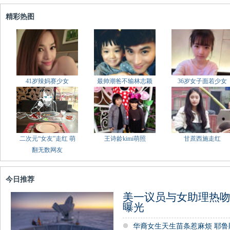
精彩热图
41岁辣妈赛少女
最帅潮爸不输林志颖
36岁女子面若少女
二次元“女友”走红 萌
王诗龄kimi萌照
甘蔗西施走红
翻无数网友
今日推荐
美一议员与女助理热吻
曝光
华裔女生天生苗条惹麻烦 耶