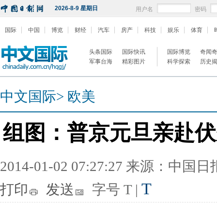
2026-8-9 星期日
用户名
密码
国际
中国
博览
财经
汽车
房产
科技
娱乐
体育
头条国际
国际快讯
国际博览
奇闻
军事台海
精彩图片
科学探索
历史
中文国际
>
欧美
组图：普京元旦亲赴伏
2014-01-02 07:27:27 来源：中国
T
打印
发送
字号
T
|