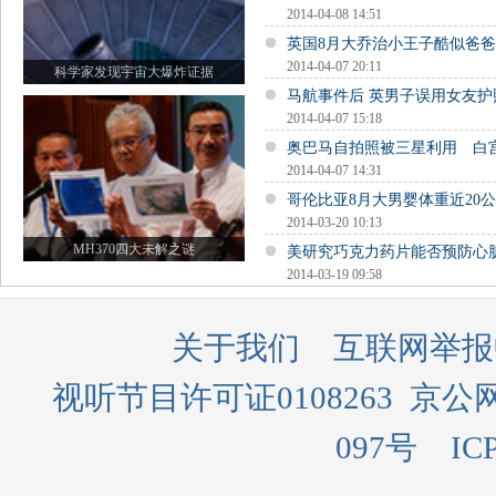
2014-04-08 14:51
英国8月大乔治小王子酷似爸
2014-04-07 20:11
科学家发现宇宙大爆炸证据
马航事件后 英男子误用女友
2014-04-07 15:18
奥巴马自拍照被三星利用 白
2014-04-07 14:31
哥伦比亚8月大男婴体重近20公
2014-03-20 10:13
MH370四大未解之谜
美研究巧克力药片能否预防心
2014-03-19 09:58
关于我们
互联网举报
视听节目许可证0108263
京公网
097号
IC