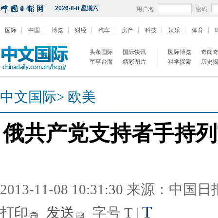
2026-8-8 星期六
用户名
密码
国际
中国
博览
财经
汽车
房产
科技
娱乐
体育
头条国际
国际快讯
国际博览
奇闻
军事台海
精彩图片
科学探索
历史
中文国际
>
欧美
俄共产党支持者手持列
2013-11-08 10:31:30 来源：中国
T
打印
发送
字号
T
|