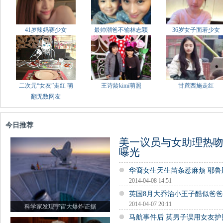
41岁辣妈赛少女
最帅潮爸不输林志颖
36岁女子面若少女
二次元“女友”走红 萌
王诗龄kimi萌照
甘蔗西施走红
翻无数网友
今日推荐
美一议员与女助理热吻
曝光
华裔女生天生苗条惹麻烦 耶
2014-04-08 14:51
英国8月大乔治小王子酷似爸
2014-04-07 20:11
科学家发现宇宙大爆炸证据
马航事件后 英男子误用女友