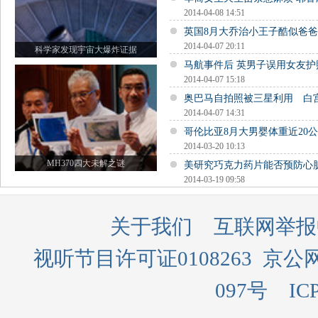
2014-04-08 14:51
英国8月大乔治小王子酷似爸
2014-04-07 20:11
科学家发现宇宙大爆炸证据
马航事件后 英男子误用女友
2014-04-07 15:18
奥巴马自拍照被三星利用 白
2014-04-07 14:31
哥伦比亚8月大男婴体重近20公
2014-03-20 10:13
MH370四大未解之谜
美研究巧克力药片能否预防心
2014-03-19 09:58
关于我们
互联网举报
视听节目许可证0108263
京公网
097号
IC