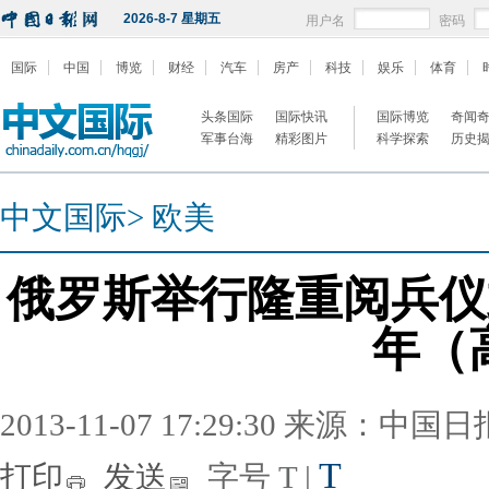
2026-8-7 星期五
用户名
密码
国际
中国
博览
财经
汽车
房产
科技
娱乐
体育
头条国际
国际快讯
国际博览
奇闻
军事台海
精彩图片
科学探索
历史
中文国际
>
欧美
俄罗斯举行隆重阅兵仪式
年（
2013-11-07 17:29:30 来源：中国
T
打印
发送
字号
T
|