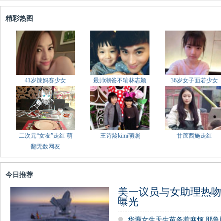
精彩热图
41岁辣妈赛少女
最帅潮爸不输林志颖
36岁女子面若少女
二次元“女友”走红 萌
王诗龄kimi萌照
甘蔗西施走红
翻无数网友
今日推荐
美一议员与女助理热吻
曝光
华裔女生天生苗条惹麻烦 耶