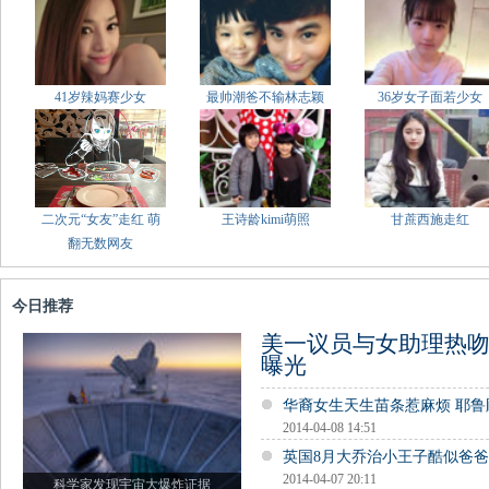
41岁辣妈赛少女
最帅潮爸不输林志颖
36岁女子面若少女
二次元“女友”走红 萌
王诗龄kimi萌照
甘蔗西施走红
翻无数网友
今日推荐
美一议员与女助理热吻
曝光
华裔女生天生苗条惹麻烦 耶
2014-04-08 14:51
英国8月大乔治小王子酷似爸
2014-04-07 20:11
科学家发现宇宙大爆炸证据