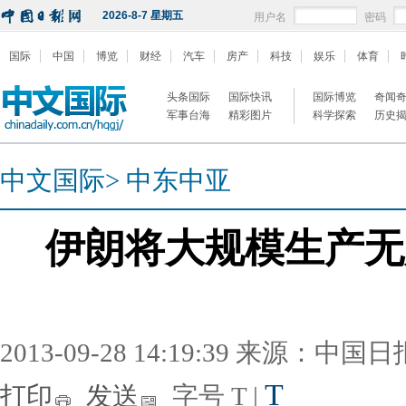
2026-8-7 星期五
用户名
密码
国际
中国
博览
财经
汽车
房产
科技
娱乐
体育
头条国际
国际快讯
国际博览
奇闻
军事台海
精彩图片
科学探索
历史
中文国际
>
中东中亚
伊朗将大规模生产无
2013-09-28 14:19:39 来源：中国
T
打印
发送
字号
T
|