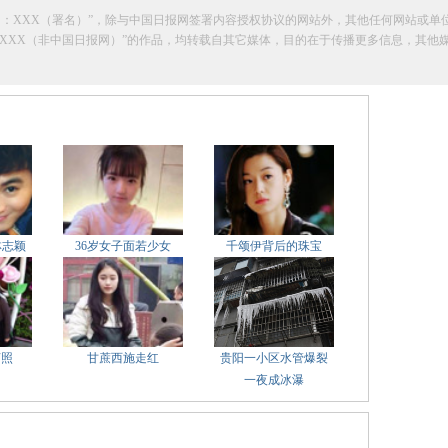
网：XXX（署名）”，除与中国日报网签署内容授权协议的网站外，其他任何网站或单
明“来源：XXX（非中国日报网）”的作品，均转载自其它媒体，目的在于传播更多信息，
林志颖
36岁女子面若少女
千颂伊背后的珠宝
萌照
甘蔗西施走红
贵阳一小区水管爆裂
一夜成冰瀑