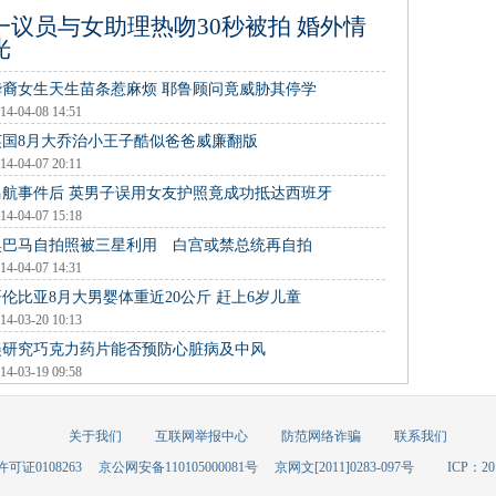
一议员与女助理热吻30秒被拍 婚外情
光
华裔女生天生苗条惹麻烦 耶鲁顾问竟威胁其停学
14-04-08 14:51
英国8月大乔治小王子酷似爸爸威廉翻版
14-04-07 20:11
马航事件后 英男子误用女友护照竟成功抵达西班牙
14-04-07 15:18
奥巴马自拍照被三星利用 白宫或禁总统再自拍
14-04-07 14:31
哥伦比亚8月大男婴体重近20公斤 赶上6岁儿童
14-03-20 10:13
美研究巧克力药片能否预防心脏病及中风
14-03-19 09:58
关于我们
互联网举报中心
防范网络诈骗
联系我们
可证0108263
京公网安备110105000081号
京网文[2011]0283-097号
ICP：20