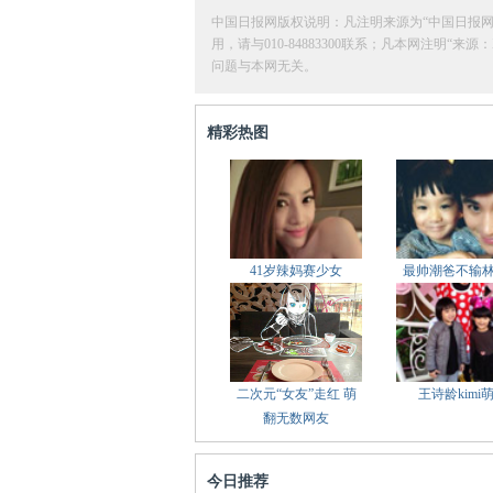
中国日报网版权说明：凡注明来源为“中国日报
用，请与010-84883300联系；凡本网注
问题与本网无关。
精彩热图
41岁辣妈赛少女
最帅潮爸不输
二次元“女友”走红 萌
王诗龄kimi
翻无数网友
今日推荐