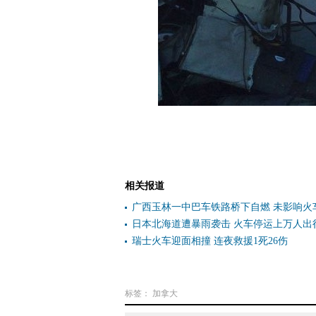
相关报道
广西玉林一中巴车铁路桥下自燃 未影响火车
日本北海道遭暴雨袭击 火车停运上万人出
瑞士火车迎面相撞 连夜救援1死26伤
标签：
加拿大