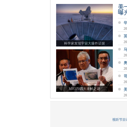
美
曝
20
20
科学家发现宇宙大爆炸证据
20
20
20
MH370四大未解之谜
20
视听节目许