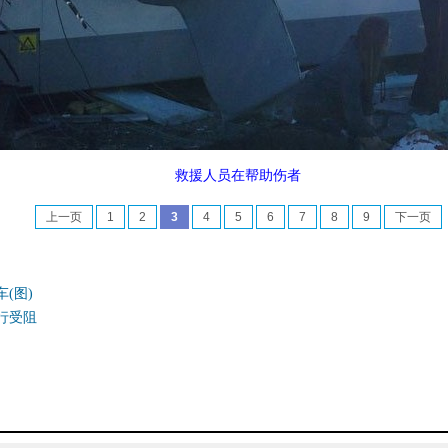
救援人员在帮助伤者
上一页
1
2
3
4
5
6
7
8
9
下一页
(图)
行受阻