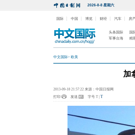
2026-8-8 星期六
国际
中国
博览
财经
汽车
房
头条国际
国
军事台海
精
中文国际
>
欧美
加
2013-09-18 21:57:22 来源：中国日报网
T
打印
发送
字号
T
|