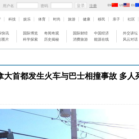
用户名
密码
注册
EN
US
EU
产
科技
娱乐
体育
时尚
旅游
健康
移民
亲子
社区
际快讯
国际博览
奇闻奇观
国际财经
中国经济
外交讲坛
彩图片
科学探索
历史揭秘
消费旅游
能源在线
风云对话
拿大首都发生火车与巴士相撞事故 多人