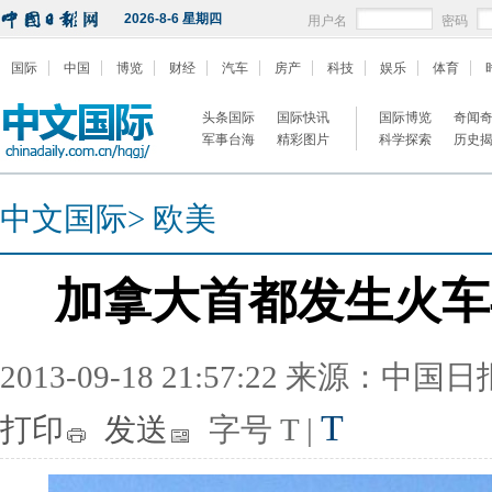
2026-8-6 星期四
用户名
密码
国际
中国
博览
财经
汽车
房产
科技
娱乐
体育
头条国际
国际快讯
国际博览
奇闻
军事台海
精彩图片
科学探索
历史
中文国际
>
欧美
加拿大首都发生火车
2013-09-18 21:57:22 来源：中国
T
打印
发送
字号
T
|