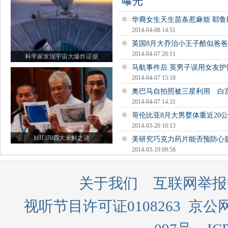
曝光
华裔女生天生苗条惹麻烦 耶
2014-04-08 14:51
英国8月大乔治小王子酷似爸
2014-04-07 20:11
科学家发现宇宙大爆炸证据
马航事件后 英男子误用女友
2014-04-07 15:18
奥巴马自拍照被三星利用 白
2014-04-07 14:31
哥伦比亚8月大男婴体重近20公
2014-03-20 10:13
MH370四大未解之谜
美研究巧克力药片能否预防心
2014-03-19 09:58
关于我们
互联网举报
视听节目许可证0108263
京公网