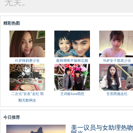
无关。
精彩热图
41岁辣妈赛少女
最帅潮爸不输林志颖
36岁女子面若少女
二次元“女友”走红 萌
王诗龄kimi萌照
甘蔗西施走红
翻无数网友
今日推荐
美一议员与女助理热吻