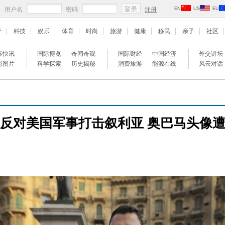
用户名
密码
注册
EN
US
EU
产
科技
娱乐
体育
时尚
旅游
健康
移民
亲子
社区
际快讯
国际博览
奇闻奇观
国际财经
中国经济
外交讲坛
彩图片
科学探索
历史揭秘
消费旅游
能源在线
风云对话
反对美国军事打击叙利亚 奥巴马头像