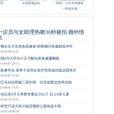
萌照
甘蔗西施走红
贵阳一小区水管爆裂
一夜成冰瀑
一议员与女助理热吻30秒被拍 婚外情
光
华裔女生天生苗条惹麻烦 耶鲁顾问竟威胁其停学
14-04-08 14:51
英国8月大乔治小王子酷似爸爸威廉翻版
14-04-07 20:11
马航事件后 英男子误用女友护照竟成功抵达西班牙
14-04-07 15:18
奥巴马自拍照被三星利用 白宫或禁总统再自拍
14-04-07 14:31
哥伦比亚8月大男婴体重近20公斤 赶上6岁儿童
14-03-20 10:13
美研究巧克力药片能否预防心脏病及中风
14-03-19 09:58