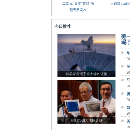
二次元“女友”走红 萌
王诗龄kimi
翻无数网友
今日推荐
美
曝
20
20
科学家发现宇宙大爆炸证据
20
20
20
MH370四大未解之谜
20