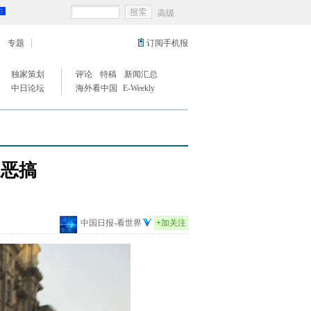
高级
专题
订阅手机报
独家策划
评论
特稿
新闻汇总
中日论坛
海外看中国
E-Weekly
遭恶搞
中国日报-看世界
+
加关注