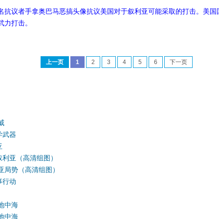
，一名抗议者手拿奥巴马恶搞头像抗议美国对于叙利亚可能采取的打击。美
武力打击。
）
上一页
1
2
3
4
5
6
下一页
威
学武器
亚
叙利亚（高清组图）
亚局势（高清组图）
事行动
地中海
地中海