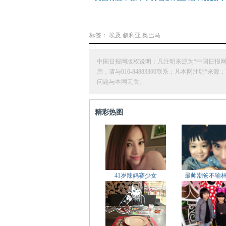
标签：
埃及
叙利亚
奥巴马
中国日报网版权说明：凡注明来源为“中国日报
用，请与010-84883300联系；凡本网注
问题与本网无关。
精彩热图
41岁辣妈赛少女
最帅潮爸不输