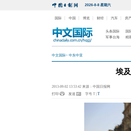
2026-8-8 星期六
国际
中国
博览
财经
汽车
房
头条国际
国
军事台海
精
中文国际
>
中东中亚
埃及
2013-09-02 13:53:42 来源：中国日报网
T
打印
发送
字号
T
|