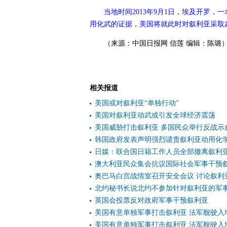
当地时间2013年9月1日，埃及开罗
用化武的证据，美国将就此时对叙利亚采取
（来源：中国日报网 信莲 编辑：陈璐
相关报道
美国或对叙利亚“单独行动”
美国对叙利亚动武或引发全球经济震荡
美国威胁打击叙利亚 多国民众举行反战示
韩国政府发表声明强烈谴责叙利亚动用化
日媒：联合国日籍工作人员全部撤离叙利
澳大利亚民众集会抗议国际社会军事干预
奥巴马白宫战情室召开安全会议 讨论叙利
北约秘书长说北约不参加针对叙利亚的军
英国会投票反对政府军事干预叙利亚
美国有意单独军事打击叙利亚 法军舰驶入
美国有意单独军事打击叙利亚 法军舰驶入