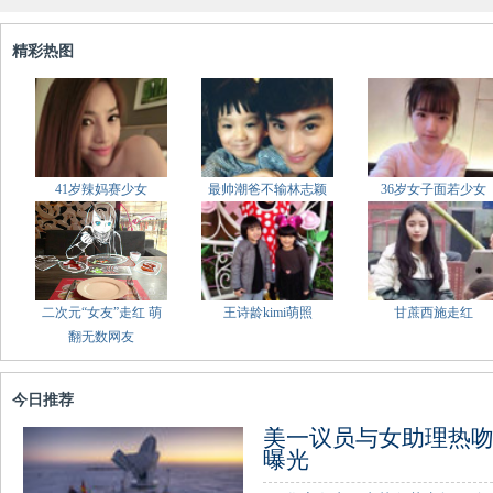
精彩热图
41岁辣妈赛少女
最帅潮爸不输林志颖
36岁女子面若少女
二次元“女友”走红 萌
王诗龄kimi萌照
甘蔗西施走红
翻无数网友
今日推荐
美一议员与女助理热吻
曝光