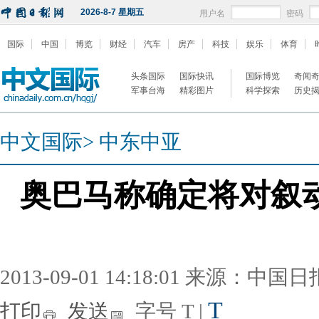
2026-8-7 星期五
用户名
密码
国际
中国
博览
财经
汽车
房产
科技
娱乐
体育
头条国际
国际快讯
国际博览
奇闻
军事台海
精彩图片
科学探索
历史
中文国际
>
中东中亚
奥巴马称确定将对叙
2013-09-01 14:18:01 来源：中国
T
打印
发送
字号
T
|