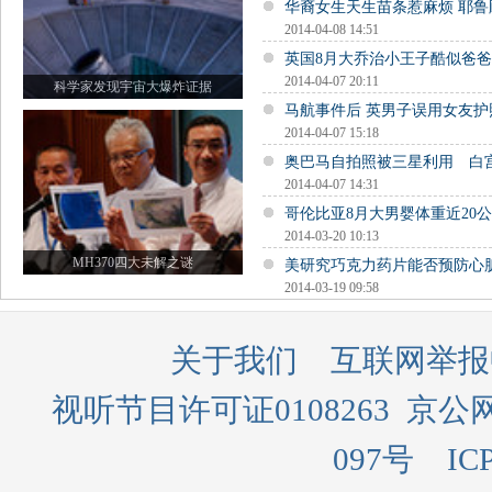
华裔女生天生苗条惹麻烦 耶
2014-04-08 14:51
英国8月大乔治小王子酷似爸
2014-04-07 20:11
科学家发现宇宙大爆炸证据
马航事件后 英男子误用女友
2014-04-07 15:18
奥巴马自拍照被三星利用 白
2014-04-07 14:31
哥伦比亚8月大男婴体重近20公
2014-03-20 10:13
MH370四大未解之谜
美研究巧克力药片能否预防心
2014-03-19 09:58
关于我们
互联网举报
视听节目许可证0108263
京公网
097号
IC