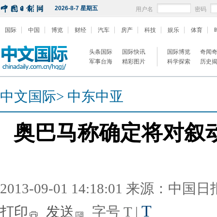
2026-8-7 星期五
用户名
密码
国际
中国
博览
财经
汽车
房产
科技
娱乐
体育
头条国际
国际快讯
国际博览
奇闻
军事台海
精彩图片
科学探索
历史
中文国际
>
中东中亚
奥巴马称确定将对叙
2013-09-01 14:18:01 来源：中国
T
打印
发送
字号
T
|