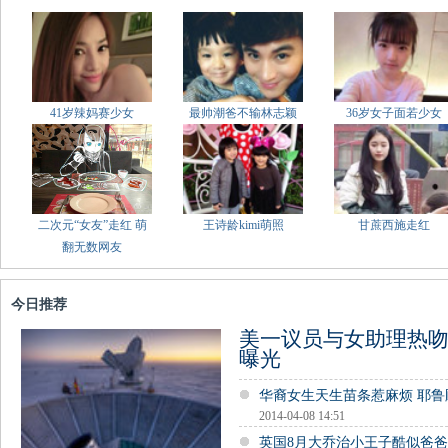
41岁辣妈赛少女
最帅潮爸不输林志颖
36岁女子面若少女
二次元“女友”走红 萌
王诗龄kimi萌照
甘蔗西施走红
翻无数网友
今日推荐
美一议员与女助理热吻
曝光
华裔女生天生苗条惹麻烦 耶
2014-04-08 14:51
英国8月大乔治小王子酷似爸