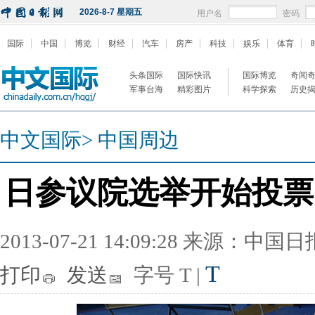
2026-8-7 星期五
用户名
密码
国际
中国
博览
财经
汽车
房产
科技
娱乐
体育
头条国际
国际快讯
国际博览
奇闻
军事台海
精彩图片
科学探索
历史
中文国际
>
中国周边
日参议院选举开始投票
2013-07-21 14:09:28 来源：中国
T
打印
发送
字号
T
|