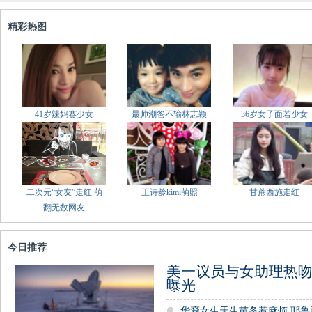
精彩热图
41岁辣妈赛少女
最帅潮爸不输林志颖
36岁女子面若少女
二次元“女友”走红 萌
王诗龄kimi萌照
甘蔗西施走红
翻无数网友
今日推荐
美一议员与女助理热吻
曝光
华裔女生天生苗条惹麻烦 耶