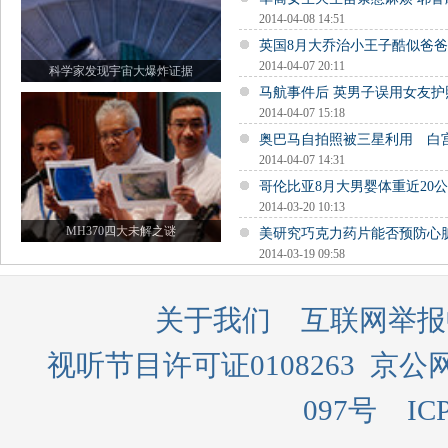
2014-04-08 14:51
英国8月大乔治小王子酷似爸
2014-04-07 20:11
科学家发现宇宙大爆炸证据
马航事件后 英男子误用女友
2014-04-07 15:18
奥巴马自拍照被三星利用 白
2014-04-07 14:31
哥伦比亚8月大男婴体重近20公
2014-03-20 10:13
MH370四大未解之谜
美研究巧克力药片能否预防心
2014-03-19 09:58
关于我们
互联网举报
视听节目许可证0108263
京公网
097号
IC