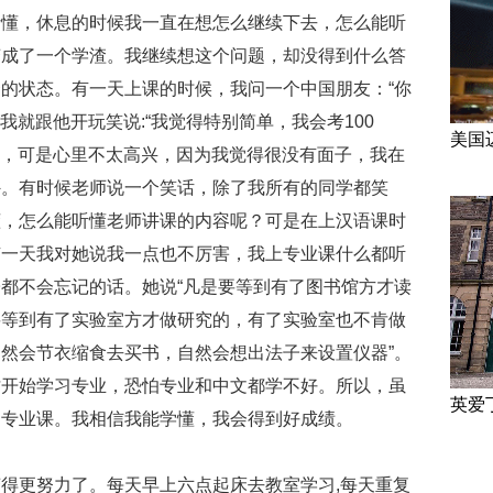
听懂，休息的时候我一直在想怎么继续下去，怎么能听
变成了一个学渣。我继续想这个问题，却没得到什么答
的状态。有一天上课的时候，我问一个中国朋友：“你
我就跟他开玩笑说:“我觉得特别简单，我会考100
美国
笑了，可是心里不太高兴，因为我觉得很没有面子，我在
外。有时候老师说一个笑话，除了我所有的同学都笑
懂，怎么能听懂老师讲课的内容呢？可是在上汉语课时
有一天我对她说我一点也不厉害，我上专业课什么都听
都不会忘记的话。她说“凡是要等到有了图书馆方才读
要等到有了实验室方才做研究的，有了实验室也不肯做
然会节衣缩食去买书，自然会想出法子来设置仪器”。
才开始学习专业，恐怕专业和中文都学不好。所以，虽
英爱
习专业课。我相信我能学懂，我会得到好成绩。
得更努力了。每天早上六点起床去教室学习,每天重复