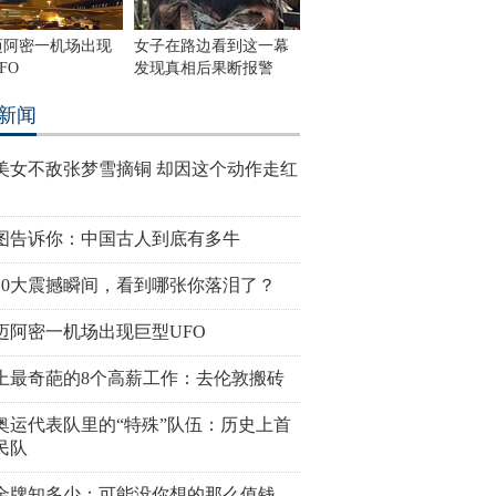
迈阿密一机场出现
女子在路边看到这一幕
FO
发现真相后果断报警
新闻
美女不敌张梦雪摘铜 却因这个动作走红
图告诉你：中国古人到底有多牛
10大震撼瞬间，看到哪张你落泪了？
迈阿密一机场出现巨型UFO
上最奇葩的8个高薪工作：去伦敦搬砖
奥运代表队里的“特殊”队伍：历史上首
民队
金牌知多少：可能没你想的那么值钱