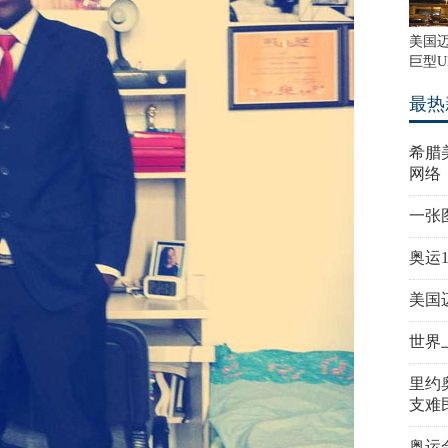
美国
巨型U
最热
希腊
网络
一张
奥运
美国
世界
里约
支难
奥运