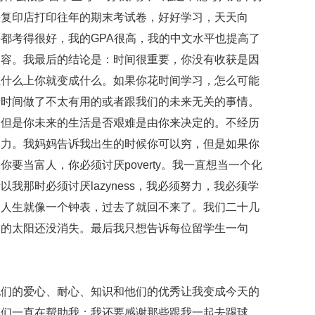
去复印店打印往年的期末考试卷，好好学习，天天向
都考得很好，我的GPA很高，我的中文水平也提高了
内容。我最后的结论是：时间很重要，你没有收获是因
在什么上你就变成什么。如果你花时间学习，怎么可能
费时间做了不太有用的或者跟我们的未来无关的事情。
，但是你未来的生活是否艰难是由你来决定的。不经历
努力。我妈妈告诉我出生的时候你可以穷，但是如果你
要当富人，你必须讨厌poverty。我一直想当一个化
我那时必须讨厌lazyness，我必须努力，我必须学
是人生就像一个钟表，过去了就回不来了。我们二十几
们的太阳还没消失。最后我只想告诉每位留学生一句
他们的爱心、耐心、知识和他们的优秀让我变成今天的
他们一直在帮助我；我还要感谢那些跟我一起去踢球、