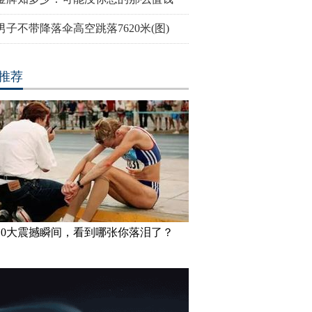
男子不带降落伞高空跳落7620米(图)
推荐
10大震撼瞬间，看到哪张你落泪了？