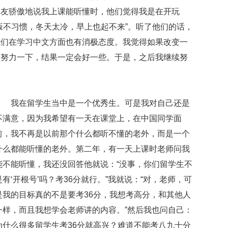
朋友骄傲地说我上课能听懂时，他们觉得我是在开玩
饭不习惯，冬天太冷，早上也起不来”。听了他们的话，
我们在学习中文方面也有消极态度。我觉得如果改变一
们努力一下，结果一定会好一些。于是，之后我继续努
我在留学生当中是一个优秀生。可是我对自己还是
不满意，因为我希望有一天在课堂上，在中国同学面
前，我不再是以前那个什么都听不懂的老外，而是一个
什么都能听懂的老外。第二年，有一天上课时老师问我
能不能听懂，我还没回答他就说：“没事，你们留学生不
是有‘开根号’吗？考36分就行。”我就说：“对，老师，可
是我的目标真的不是要考36分，我想考高分，和其他人
一样，而且我想学会老师讲的内容。”然后我也问自己：
为什么很多留学生考36分就高兴？难道不能考八九十分