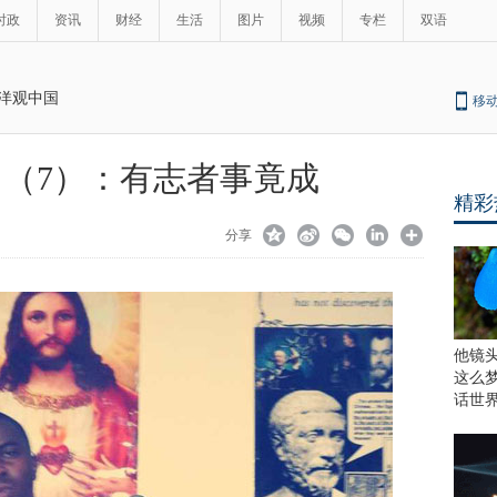
时政
资讯
财经
生活
图片
视频
专栏
双语
洋观中国
移
（7）：有志者事竟成
精彩
分享
他镜
这么
话世