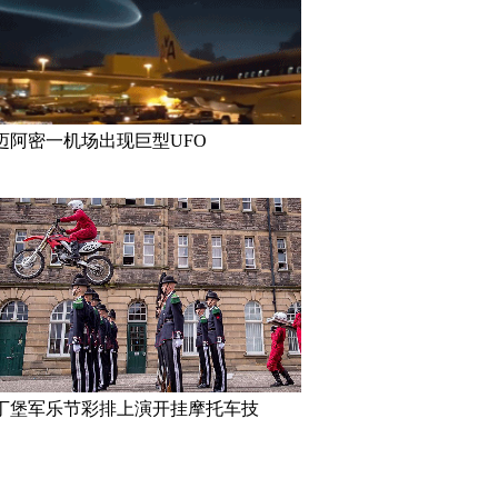
迈阿密一机场出现巨型UFO
丁堡军乐节彩排上演开挂摩托车技