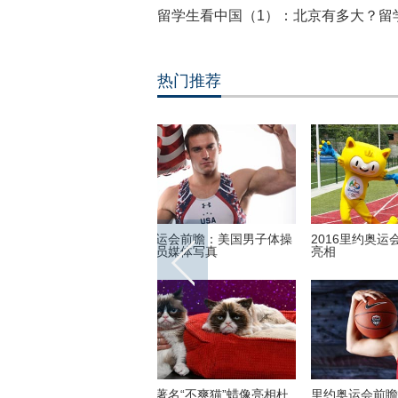
留学生看中国（1）：北京有多大？留
热门推荐
世界各地的宗教建筑 充满魔
英国一核潜艇与商船相撞 核潜艇
我的头
彩呈现视觉盛宴
被撞坏
错觉
子疯狂迷恋凯蒂猫 3万英镑
湖北十堰现“绿松石王”重达215
乡村教