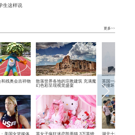
学生这样说
更多>>
呢？动物“神走位”造视觉
非洲弟子少林寺修行 释永信出席
美国迈阿
开班仪式
师街头卖唱 赚钱为学生买
万万没想到！9岁女孩头竟皮植
“双头姐