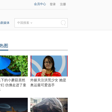
会员中心
登录
注册
动新媒体
中国搜索
热图
头下的小蘑菇居然
外媒关注洪荒少女 她是
梦幻 仿佛走进了童
奥运最可爱选手
界