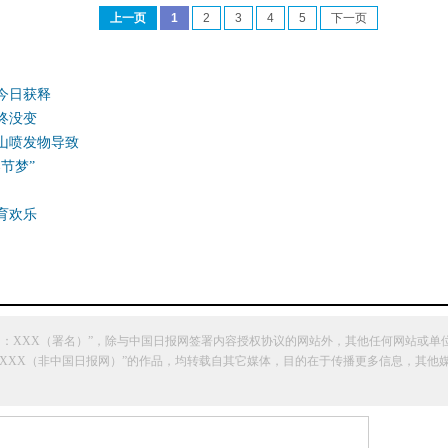
上一页
1
2
3
4
5
下一页
或今日获释
终没变
山喷发物导致
节梦”
育欢乐
网：XXX（署名）”，除与中国日报网签署内容授权协议的网站外，其他任何网站或单
明“来源：XXX（非中国日报网）”的作品，均转载自其它媒体，目的在于传播更多信息，