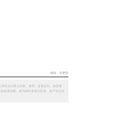
编辑：刘梦阳
位未经允许禁止转载、使用，违者必究。如需使
其他媒体如需转载，请与稿件来源方联系，如产生任何