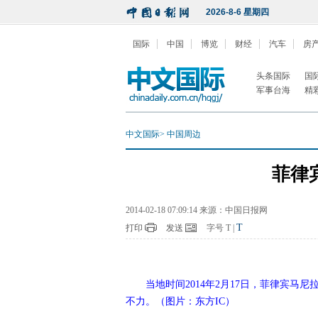
2026-8-6 星期四
国际
中国
博览
财经
汽车
房
头条国际
国
军事台海
精
中文国际
>
中国周边
菲律
2014-02-18 07:09:14 来源：中国日报网
T
打印
发送
字号
T
|
当地时间2014年2月17日，菲律宾
不力。（图片：东方IC）