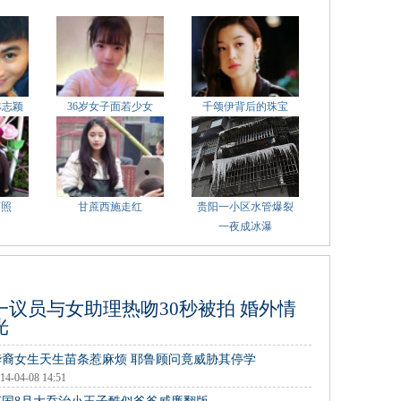
林志颖
36岁女子面若少女
千颂伊背后的珠宝
萌照
甘蔗西施走红
贵阳一小区水管爆裂
一夜成冰瀑
一议员与女助理热吻30秒被拍 婚外情
光
华裔女生天生苗条惹麻烦 耶鲁顾问竟威胁其停学
14-04-08 14:51