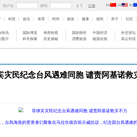
用户名
密码
注册
EN
US
EU
产
科技
娱乐
体育
时尚
旅游
健康
移民
亲子
社区
际快讯
国际博览
奇闻奇观
国际财经
中国经济
外交讲坛
彩图片
科学探索
历史揭秘
消费旅游
能源在线
风云对话
宾灾民纪念台风遇难同胞 谴责阿基诺救
马尼拉，台风海燕的受害者们聚集在马拉坎南宫前示威抗议，纪念因台风遇难的