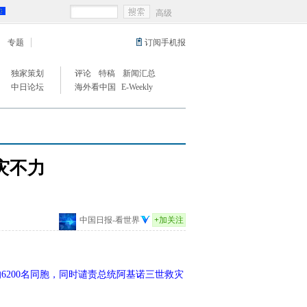
高级
专题
订阅手机报
独家策划
评论
特稿
新闻汇总
中日论坛
海外看中国
E-Weekly
灾不力
中国日报-看世界
+
加关注
6200名同胞，同时谴责总统阿基诺三世救灾