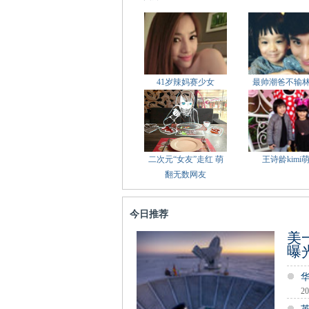
41岁辣妈赛少女
最帅潮爸不输
二次元“女友”走红 萌
王诗龄kimi
翻无数网友
今日推荐
美
曝
20