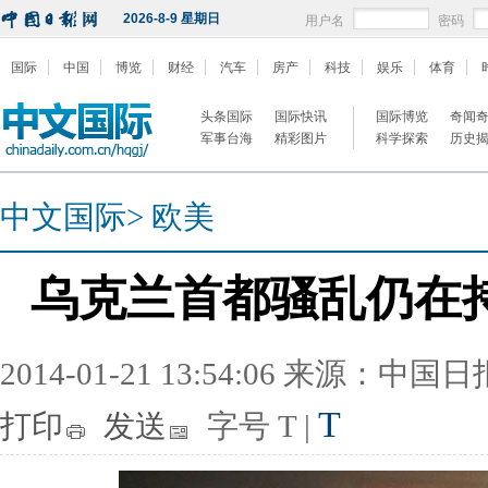
2026-8-9 星期日
用户名
密码
国际
中国
博览
财经
汽车
房产
科技
娱乐
体育
头条国际
国际快讯
国际博览
奇闻
军事台海
精彩图片
科学探索
历史
中文国际
>
欧美
乌克兰首都骚乱仍在
2014-01-21 13:54:06 来源：中国
T
打印
发送
字号
T
|