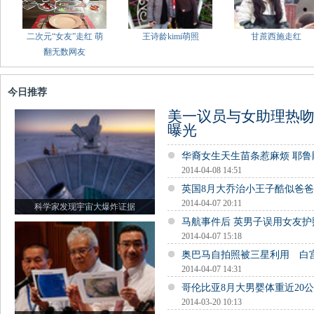
二次元“女友”走红 萌
王诗龄kimi萌照
甘蔗西施走红
翻无数网友
今日推荐
美一议员与女助理热吻
曝光
华裔女生天生苗条惹麻烦 耶
2014-04-08 14:51
英国8月大乔治小王子酷似爸
2014-04-07 20:11
科学家发现宇宙大爆炸证据
马航事件后 英男子误用女友
2014-04-07 15:18
奥巴马自拍照被三星利用 白
2014-04-07 14:31
哥伦比亚8月大男婴体重近20公
2014-03-20 10:13