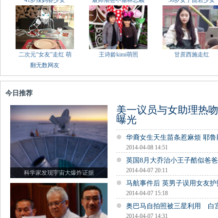
41岁辣妈赛少女
最帅潮爸不输林志颖
36岁女子面若少女
二次元“女友”走红 萌
王诗龄kimi萌照
甘蔗西施走红
翻无数网友
今日推荐
美一议员与女助理热吻
曝光
华裔女生天生苗条惹麻烦 耶
2014-04-08 14:51
英国8月大乔治小王子酷似爸
2014-04-07 20:11
科学家发现宇宙大爆炸证据
马航事件后 英男子误用女友
2014-04-07 15:18
奥巴马自拍照被三星利用 白
2014-04-07 14:31