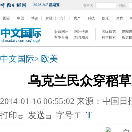
2026-8-7 星期五
用户名
密码
国际
中国
博览
财经
汽车
房产
科技
娱乐
体育
头条国际
国际快讯
国际博览
奇闻
军事台海
精彩图片
科学探索
历史
中文国际
>
欧美
乌克兰民众穿稻草
2014-01-16 06:55:02 来源：中国
T
打印
发送
字号
T
|