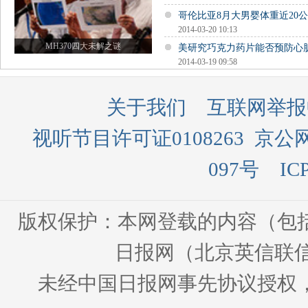
哥伦比亚8月大男婴体重近20公
2014-03-20 10:13
MH370四大未解之谜
美研究巧克力药片能否预防心
2014-03-19 09:58
关于我们
互联网举报
视听节目许可证0108263
京公网
097号
IC
版权保护：本网登载的内容（包
日报网（北京英信联信
未经中国日报网事先协议授权