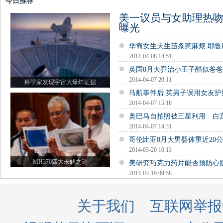
今日推荐
美一议员与女助理热吻
曝光
华裔女生天生苗条惹麻烦 耶
2014-04-08 14:51
英国8月大乔治小王子酷似爸
2014-04-07 20:11
科学家发现宇宙大爆炸证据
马航事件后 英男子误用女友
2014-04-07 15:18
奥巴马自拍照被三星利用 白
2014-04-07 14:31
哥伦比亚8月大男婴体重近20公
2014-03-20 10:13
MH370四大未解之谜
美研究巧克力药片能否预防心
2014-03-19 09:58
关于我们
互联网举报