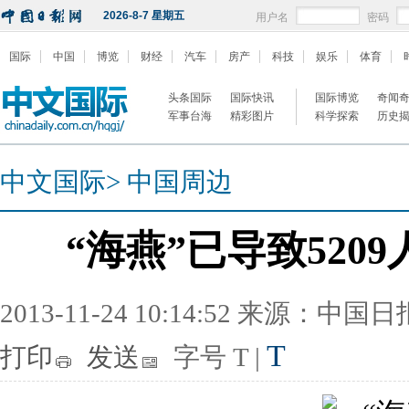
2026-8-7 星期五
用户名
密码
国际
中国
博览
财经
汽车
房产
科技
娱乐
体育
头条国际
国际快讯
国际博览
奇闻
军事台海
精彩图片
科学探索
历史
中文国际
>
中国周边
“海燕”已导致520
2013-11-24 10:14:52 来源：中国
T
打印
发送
字号
T
|