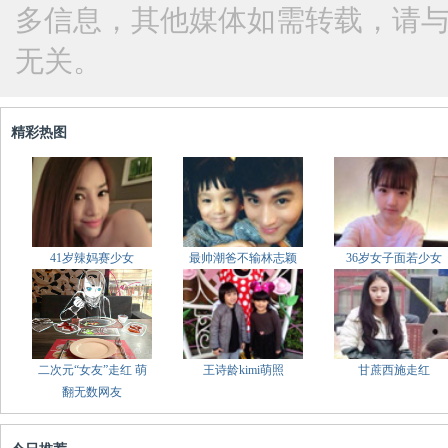
多信息，其他媒体如需转载，请
无关。
精彩热图
41岁辣妈赛少女
最帅潮爸不输林志颖
36岁女子面若少女
二次元“女友”走红 萌
王诗龄kimi萌照
甘蔗西施走红
翻无数网友