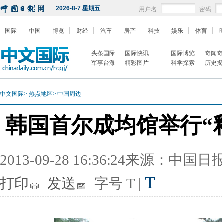
2026-8-7 星期五
用户名
密码
国际
中国
博览
财经
汽车
房产
科技
娱乐
体育
头条国际
国际快讯
国际博览
奇闻
军事台海
精彩图片
科学探索
历史
中文国际
>
热点地区
>
中国周边
韩国首尔成均馆举行“
2013-09-28 16:36:24来源：中国
T
打印
发送
字号
T
|