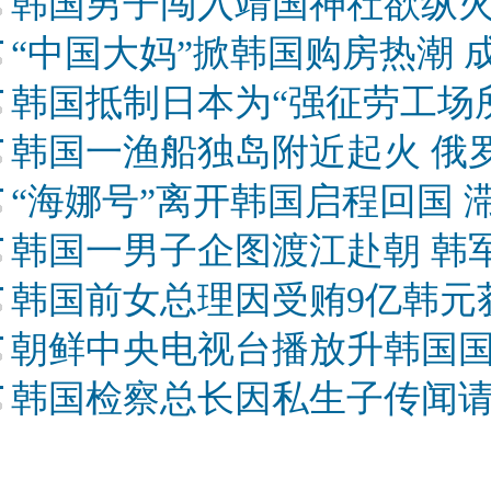
韩国男子闯入靖国神社欲纵火
“中国大妈”掀韩国购房热潮 
韩国抵制日本为“强征劳工场
韩国一渔船独岛附近起火 俄
“海娜号”离开韩国启程回国 
韩国一男子企图渡江赴朝 韩
韩国前女总理因受贿9亿韩元
朝鲜中央电视台播放升韩国
韩国检察总长因私生子传闻请