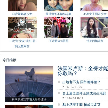
41岁辣妈赛少女
最帅潮爸不输林志颖
36岁女子面若少女
二次元“女友”走红 萌
王诗龄kimi萌照
甘蔗西施走红
翻无数网友
今日推荐
法国米卢斯：全裸才
你敢吗？
占地老不走 国外都咋整？
2014-10-21 03:59
史上最全迪拜王族成员生活照
2014-07-14 16:11
科学家发现宇宙大爆炸证据
戴上感应手套 顿成贝多芬