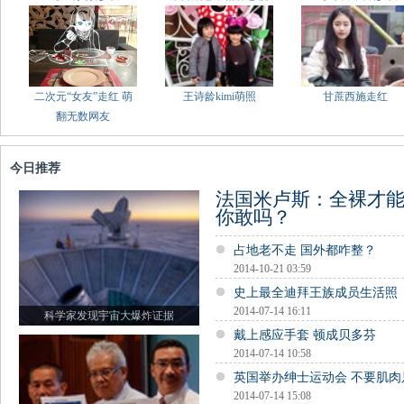
二次元“女友”走红 萌
王诗龄kimi萌照
甘蔗西施走红
翻无数网友
今日推荐
法国米卢斯：全裸才
你敢吗？
占地老不走 国外都咋整？
2014-10-21 03:59
史上最全迪拜王族成员生活照
2014-07-14 16:11
科学家发现宇宙大爆炸证据
戴上感应手套 顿成贝多芬
2014-07-14 10:58
英国举办绅士运动会 不要肌肉
2014-07-14 15:08