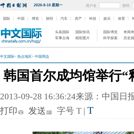
2026-8-10 星期一
用户名
密码
国际
中国
博览
财经
汽车
房产
科技
娱乐
体育
头条国际
国际快讯
国际博览
奇闻
军事台海
精彩图片
科学探索
历史
中文国际
>
热点地区
>
中国周边
韩国首尔成均馆举行“
2013-09-28 16:36:24来源：中国
T
打印
发送
字号
T
|