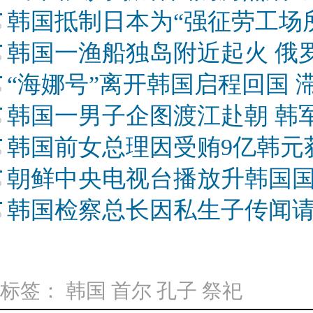
韩国抵制日本为“强征劳工场
韩国一渔船独岛附近起火 俄
“海娜号”离开韩国启程回国 
韩国一男子企图渡江赴朝 韩
韩国前女总理因受贿9亿韩元
朝鲜中央电视台播放升韩国
韩国检察总长因私生子传闻请
标签：
韩国
首尔
孔子
祭祀