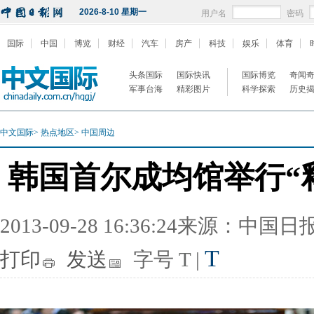
2026-8-10 星期一
用户名
密码
国际
中国
博览
财经
汽车
房产
科技
娱乐
体育
头条国际
国际快讯
国际博览
奇闻
军事台海
精彩图片
科学探索
历史
中文国际
>
热点地区
>
中国周边
韩国首尔成均馆举行“
2013-09-28 16:36:24来源：中国
T
打印
发送
字号
T
|