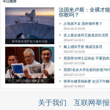
今日推荐
法国米卢斯：全裸才
你敢吗？
占地老不走 国外都咋整？
2014-10-21 03:59
史上最全迪拜王族成员生活照
2014-07-14 16:11
科学家发现宇宙大爆炸证据
戴上感应手套 顿成贝多芬
2014-07-14 10:58
英国举办绅士运动会 不要肌肉
2014-07-14 15:08
英国5名女大学生捡到价值700
2014-07-14 13:37
MH370四大未解之谜
韩举办健美锦标赛 女汉子巾
2014-07-14 09:07
关于我们
互联网举报