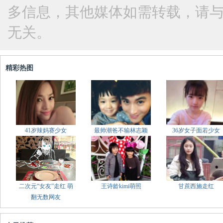
多信息，其他媒体如需转载，请
无关。
精彩热图
41岁辣妈赛少女
最帅潮爸不输林志颖
36岁女子面若少女
二次元“女友”走红 萌
王诗龄kimi萌照
甘蔗西施走红
翻无数网友