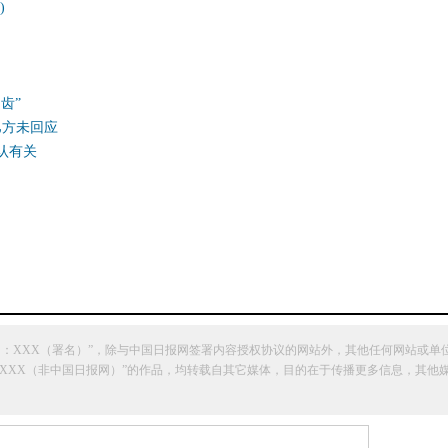
)
齿”
巴方未回应
认有关
网：XXX（署名）”，除与中国日报网签署内容授权协议的网站外，其他任何网站或单
明“来源：XXX（非中国日报网）”的作品，均转载自其它媒体，目的在于传播更多信息，