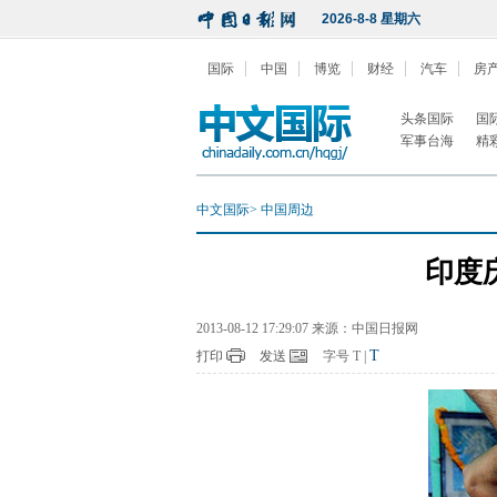
2026-8-8 星期六
国际
中国
博览
财经
汽车
房
头条国际
国
军事台海
精
中文国际
>
中国周边
印度
2013-08-12 17:29:07 来源：中国日报网
T
打印
发送
字号
T
|