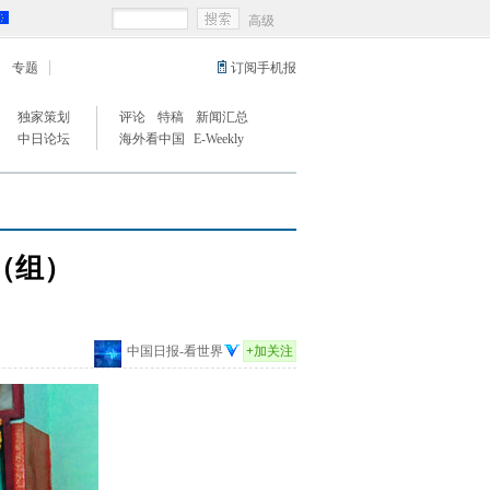
高级
专题
订阅手机报
独家策划
评论
特稿
新闻汇总
中日论坛
海外看中国
E-Weekly
（组）
中国日报-看世界
+
加关注