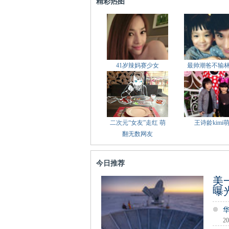
精彩热图
41岁辣妈赛少女
最帅潮爸不输
二次元“女友”走红 萌
王诗龄kimi
翻无数网友
今日推荐
美
曝
20