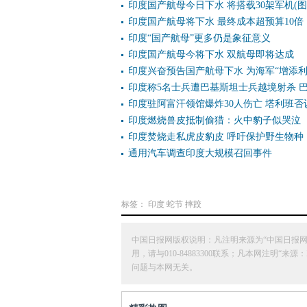
印度国产航母今日下水 将搭载30架军机(图
印度国产航母将下水 最终成本超预算10倍
印度“国产航母”更多仍是象征意义
印度国产航母今将下水 双航母即将达成
印度兴奋预告国产航母下水 为海军“增添利
印度称5名士兵遭巴基斯坦士兵越境射杀 
印度驻阿富汗领馆爆炸30人伤亡 塔利班否
印度燃烧兽皮抵制偷猎：火中豹子似哭泣
印度焚烧走私虎皮豹皮 呼吁保护野生物种
通用汽车调查印度大规模召回事件
标签：
印度
蛇节
摔跤
中国日报网版权说明：凡注明来源为“中国日报
用，请与010-84883300联系；凡本网注
问题与本网无关。