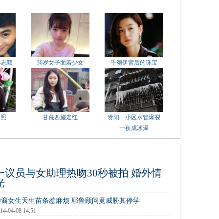
林志颖
36岁女子面若少女
千颂伊背后的珠宝
萌照
甘蔗西施走红
贵阳一小区水管爆裂
一夜成冰瀑
一议员与女助理热吻30秒被拍 婚外情
光
华裔女生天生苗条惹麻烦 耶鲁顾问竟威胁其停学
14-04-08 14:51