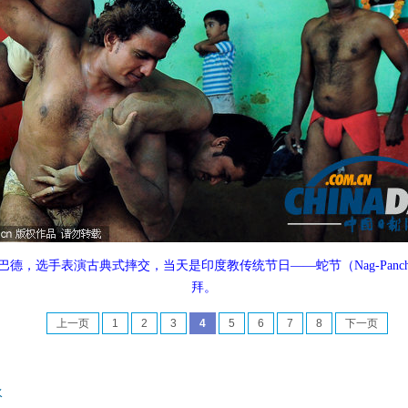
哈巴德，选手表演古典式摔交，当天是印度教传统节日——蛇节（Nag-Pan
拜。
上一页
1
2
3
4
5
6
7
8
下一页
水