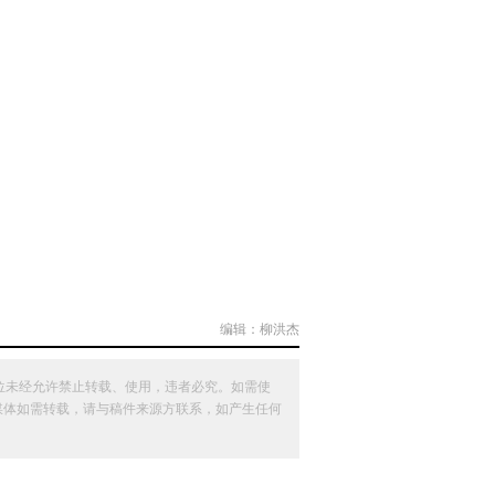
编辑：柳洪杰
位未经允许禁止转载、使用，违者必究。如需使
其他媒体如需转载，请与稿件来源方联系，如产生任何