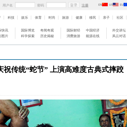
用户名
密码
注册
EN
US
EU
产
科技
娱乐
体育
时尚
旅游
健康
移民
亲子
社区
际快讯
国际博览
奇闻奇观
国际财经
中国经济
外交讲坛
彩图片
科学探索
历史揭秘
消费旅游
能源在线
风云对话
庆祝传统“蛇节” 上演高难度古典式摔跤