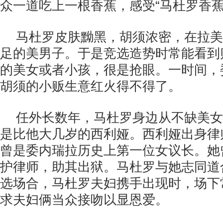
众一道吃上一根香蕉，感受“马杜罗香蕉
马杜罗皮肤黝黑，胡须浓密，在拉美
足的美男子。于是竞选造势时常能看到
的美女或者小孩，很是抢眼。一时间，
胡须的小贩生意红火得不得了。
任外长数年，马杜罗身边从不缺美女
是比他大几岁的西利娅。西利娅出身律
曾是委内瑞拉历史上第一位女议长。她
护律师，助其出狱。马杜罗与她志同道
选场合，马杜罗夫妇携手出现时，场下
求夫妇俩当众接吻以显恩爱。