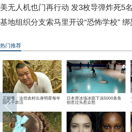
美无人机也门再行动 发3枚导弹炸死5
基地组织分支索马里开设“恐怖学校” 
热门推荐
正能量：这些农村出身明星每年
日本滑冰场冰面下冻5000条鱼
回家干农活
创意过头惹众怒