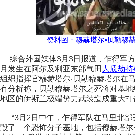
资料图：穆赫塔尔•贝勒穆
综合外国媒体3月3日报道，乍得军方
月发生在阿尔及利亚东部气田
人质劫持
组织指挥官穆赫塔尔·贝勒穆赫塔尔在
有分析称，贝勒穆赫塔尔之死将对基地
地区的伊斯兰极端势力武装造成重大打
“3月2日中午，乍得军队在马里北
毁了一个恐怖分子基地，包括穆赫塔尔