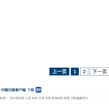
上一页
1
2
下一页
标签：
阿尔及利亚
人质
劫持
主谋
马里
基地组织
报复
贝勒穆赫塔尔