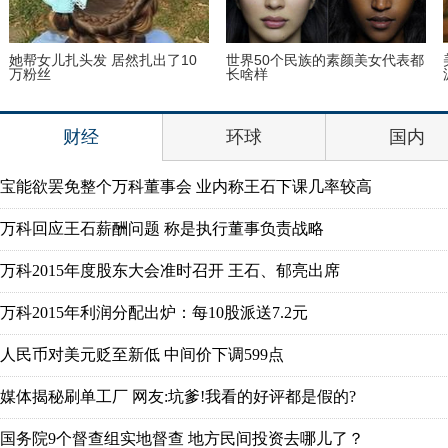
她帮女儿扎头发 居然扎出了10
世界50个民族的素颜美女代表都
万粉丝
长啥样
财经
环球
国内
宝能欲罢免整个万科董事会 业内称王石下课几率较高
万科回应王石薪酬问题 称是执行董事负责战略
万科2015年度股东大会准时召开 王石、郁亮出席
万科2015年利润分配出炉：每10股派送7.2元
人民币对美元贬至新低 中间价下调599点
媒体揭秘刷单工厂 网友:坑爹!我看的好评都是假的?
国务院9个督查组实地督查 地方民间投资去哪儿了？