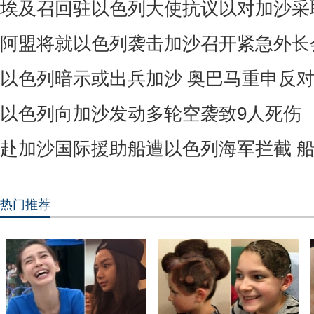
埃及召回驻以色列大使抗议以对加沙采
阿盟将就以色列袭击加沙召开紧急外长
以色列暗示或出兵加沙 奥巴马重申反对
以色列向加沙发动多轮空袭致9人死伤
赴加沙国际援助船遭以色列海军拦截 
热门推荐