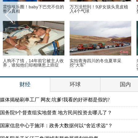
《欢乐颂》里的精英男们都穿了
一胖毁所有!女星发胖前后对比惨
什么？比女主更有料
不忍睹
37岁章子怡和51岁巩俐同框，血
陈小春应采儿携手登封面俏皮可
的教训！一个像女仆一个像女王
爱 恩爱指数爆表
财经
环球
国内
媒体揭秘刷单工厂 网友:坑爹!我看的好评都是假的?
国务院9个督查组实地督查 地方民间投资去哪儿了？
国家信息中心于施洋：政务大数据何以“舍近求远”？