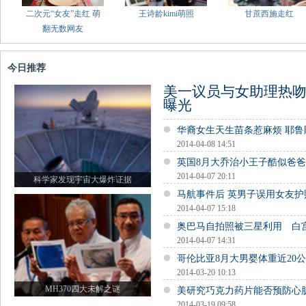
二次元“女友”走红 萌
王诗龄kimi萌照
甘蔗西施走红
翻无数网友
今日推荐
美一议员与女助理热吻
曝光
华裔女生天生苗条惹麻烦 耶
2014-04-08 14:51
英国8月大乔治小王子酷似爸
2014-04-07 20:11
科学家发现宇宙大爆炸证据
马航事件后 英男子误用女友
2014-04-07 15:18
奥巴马自拍照被三星利用 白
2014-04-07 14:31
哥伦比亚8月大男婴体重近20公
2014-03-20 10:13
MH370四大未解之谜
美研究巧克力药片能否预防心
2014-03-19 09:58