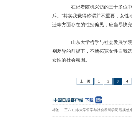
在记者随机采访的三十多位中青
斥。“其实我觉得称谓并不重要，女性
迁等方面存在的性别偏见，应当尽快完
山东大学哲学与社会发展学院教
别差异的前提下，不断拓宽女性自我
女性的社会氛围。
上一页
1
2
3
4
标签：
三八
山东大学哲学与社会发展学院
现实使