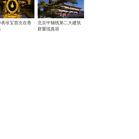
钟表珍宝首次在香
北京中轴线第二大建筑
出
群重现真容
！
：