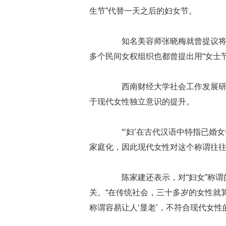
生节”代替一天之后的妇女节。
知名美容师张晓梅就曾提议将妇
多个民间女权组织也都曾提出用“女士节
西南财经大学社会工作发展研究
于现代女性独立意识的提升。
“‘妇’在古代汉语中特指已婚女
家庭化，因此现代女性对这个称谓往往
陈家建还表示，对“妇女”称谓的
关。“在传统社会，三十多岁的女性就算
称谓容易让人‘显老’，不符合现代女性