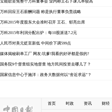
宝能欲罢免整个万科董事会 业内称王石下课几率较高
万科回应王石薪酬问题 称是执行董事负责战略
万科2015年度股东大会准时召开 王石、郁亮出席
万科2015年利润分配出炉：每10股派送7.2元
人民币对美元贬至新低 中间价下调599点
媒体揭秘刷单工厂 网友:坑爹!我看的好评都是假的?
国务院9个督查组实地督查 地方民间投资去哪儿了？
国家信息中心于施洋：政务大数据何以“舍近求远”？
首页
时政
资讯
财经