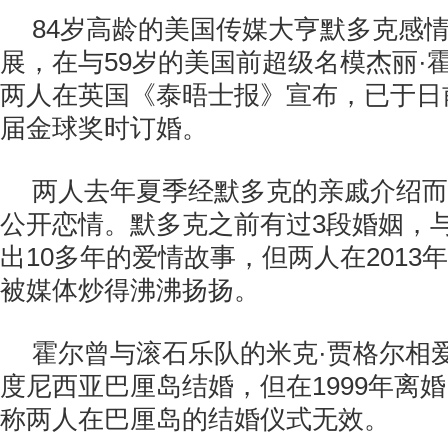
84岁高龄的美国传媒大亨默多克感
展，在与59岁的美国前超级名模杰丽·
两人在英国《泰晤士报》宣布，已于日
届金球奖时订婚。
两人去年夏季经默多克的亲戚介绍而
公开恋情。默多克之前有过3段婚姻，
出10多年的爱情故事，但两人在2013
被媒体炒得沸沸扬扬。
霍尔曾与滚石乐队的米克·贾格尔相爱
度尼西亚巴厘岛结婚，但在1999年离
称两人在巴厘岛的结婚仪式无效。