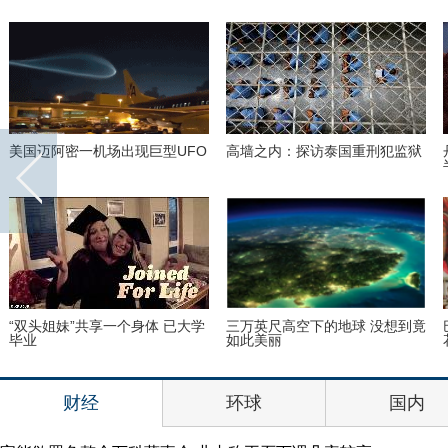
美国迈阿密一机场出现巨型UFO
高墙之内：探访泰国重刑犯监狱
“双头姐妹”共享一个身体 已大学
三万英尺高空下的地球 没想到竟
毕业
如此美丽
财经
环球
国内