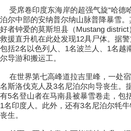
受席卷印度东海岸的超强气旋“哈德
泊尔中部的安纳普尔纳山脉普降暴雪。
好者钟爱的莫斯坦县（Mustang distr
救援直升机在此处发现12具尸体。据警
包括2名以色列人、1名波兰人、1名越
尔导游和搬运工。
在世界第七高峰道拉吉里峰，一处宿
名斯洛伐克人及3名尼泊尔向导丧生。
有5名登山者在马南县被暴雪卷走，包
1名印度人。此外，还有3名尼泊尔牦
丧生。