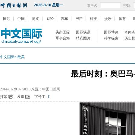
2026-8-10 星期一
用户名
密码
国际
中国
博览
财经
汽车
房产
科技
娱乐
体育
头条国际
国际快讯
国际博览
奇闻
军事台海
精彩图片
科学探索
历史
中文国际
>
欧美
最后时刻：奥巴马
2014-01-29 07:50:10 来源：中国日报网
T
打印
发送
字号
T
|