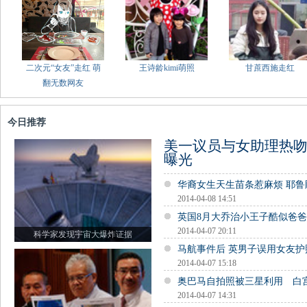
二次元“女友”走红 萌
王诗龄kimi萌照
甘蔗西施走红
翻无数网友
今日推荐
美一议员与女助理热吻
曝光
华裔女生天生苗条惹麻烦 耶
2014-04-08 14:51
英国8月大乔治小王子酷似爸
2014-04-07 20:11
科学家发现宇宙大爆炸证据
马航事件后 英男子误用女友
2014-04-07 15:18
奥巴马自拍照被三星利用 白
2014-04-07 14:31