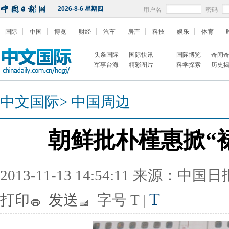
2026-8-6 星期四
用户名
密码
国际
中国
博览
财经
汽车
房产
科技
娱乐
体育
头条国际
国际快讯
国际博览
奇闻
军事台海
精彩图片
科学探索
历史
中文国际
>
中国周边
朝鲜批朴槿惠掀“裙
2013-11-13 14:54:11 来源：中国
T
打印
发送
字号
T
|