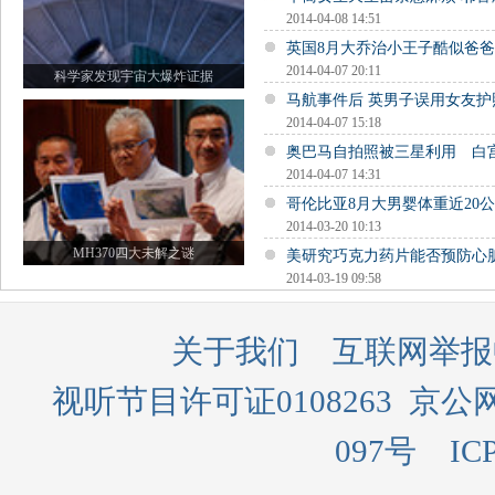
2014-04-08 14:51
英国8月大乔治小王子酷似爸
2014-04-07 20:11
科学家发现宇宙大爆炸证据
马航事件后 英男子误用女友
2014-04-07 15:18
奥巴马自拍照被三星利用 白
2014-04-07 14:31
哥伦比亚8月大男婴体重近20公
2014-03-20 10:13
MH370四大未解之谜
美研究巧克力药片能否预防心
2014-03-19 09:58
关于我们
互联网举报
视听节目许可证0108263
京公网
097号
IC