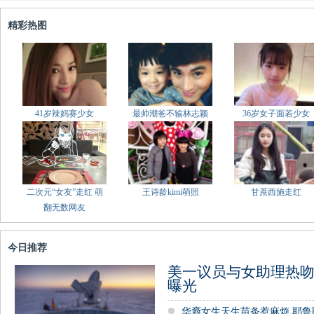
精彩热图
41岁辣妈赛少女
最帅潮爸不输林志颖
36岁女子面若少女
二次元“女友”走红 萌
王诗龄kimi萌照
甘蔗西施走红
翻无数网友
今日推荐
美一议员与女助理热吻
曝光
华裔女生天生苗条惹麻烦 耶