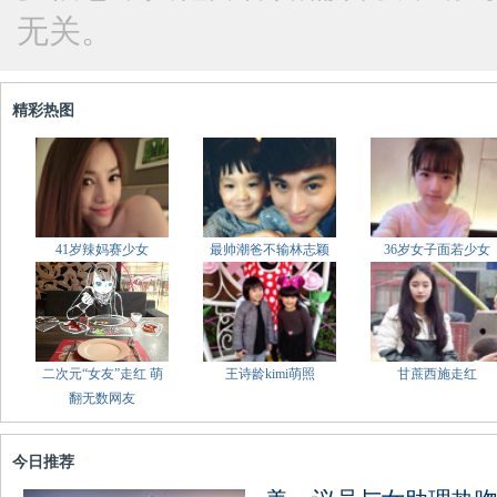
无关。
精彩热图
41岁辣妈赛少女
最帅潮爸不输林志颖
36岁女子面若少女
二次元“女友”走红 萌
王诗龄kimi萌照
甘蔗西施走红
翻无数网友
今日推荐