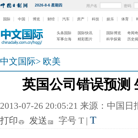
2026-8-6 星期四
用户名
密码
国际
中国
博览
财经
汽车
房产
科技
娱乐
体育
头条国际
国际快讯
国际博览
奇闻
军事台海
精彩图片
科学探索
历史
中文国际
>
欧美
英国公司错误预测 
2013-07-26 20:05:21 来源：中国
T
打印
发送
字号
T
|