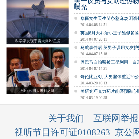
美一议员与女助理热吻
曝光
华裔女生天生苗条惹麻烦 耶
2014-04-08 14:51
英国8月大乔治小王子酷似爸
2014-04-07 20:11
科学家发现宇宙大爆炸证据
马航事件后 英男子误用女友
2014-04-07 15:18
奥巴马自拍照被三星利用 白
2014-04-07 14:31
哥伦比亚8月大男婴体重近20公
2014-03-20 10:13
MH370四大未解之谜
美研究巧克力药片能否预防心
2014-03-19 09:58
关于我们
互联网举报
视听节目许可证0108263
京公网