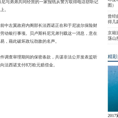
斯科尼与弟弟共同经营的一家报纸从警方取得电话窃听记
图）
纸上。
曾经
得几
、前中左翼政府内阁部长法西诺正在和于尼波尔保险财
京籍
民劳动银行事项。贝卢斯科尼兄弟刊载这一消息，意在
荡山
交易，藉此破坏政坛劲敌的名声。
精彩
案件调查审理期间的保密条款，共谋非法公开发表监听
向法西诺支付8万欧元赔偿金。
20