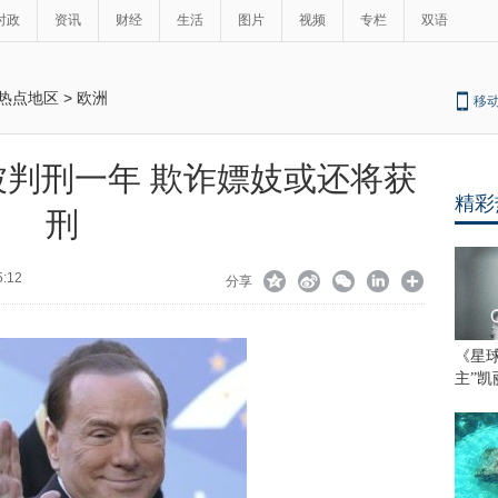
时政
资讯
财经
生活
图片
视频
专栏
双语
热点地区
>
欧洲
移
判刑一年 欺诈嫖妓或还将获
精彩
刑
5:12
分享
《星
主”凯