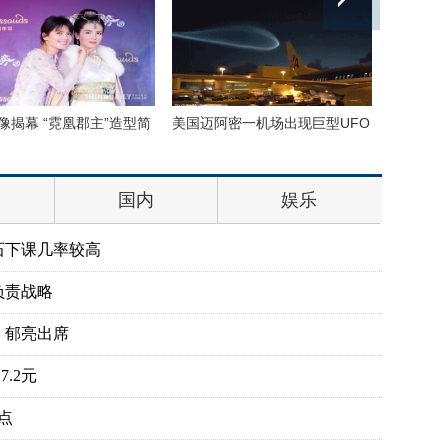
下的地球 没想到竟
巴西：2016里约动漫节精彩上演
里约奥运会前瞻
花式Cosplay美女趣味十足
队运动员媒体写
国内
娱乐
石下课几率较高
负责战略
、郁亮出席
.2元
点