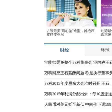
 “霓凰郡主”造型简
美国迈阿密一机场出现巨型UFO
三万英尺高空
如此美丽
财经
环球
宝能欲罢免整个万科董事会 业内称王
万科回应王石薪酬问题 称是执行董事
万科2015年度股东大会准时召开 王石
万科2015年利润分配出炉：每10股派送7
人民币对美元贬至新低 中间价下调599