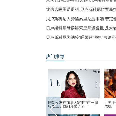
意大利24日起举行大选 贝卢斯科尼角
致信选民承诺退税 贝卢斯科尼拉票新
贝卢斯科尼大赞墨索里尼惹事端 若定
贝卢斯科尼赞扬墨索里尼遭猛批 反对
贝卢斯科尼为纳粹“唱赞歌” 被批言论
热门推荐
的民族正在面临文化
安迪上线！刘涛受邀出席巴黎时
高墙之内：探
装周酷帅启程