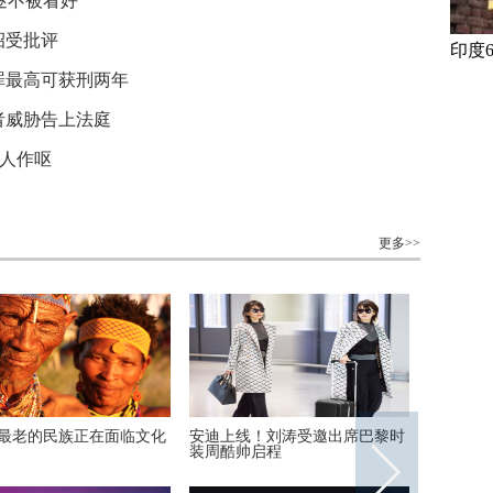
逐不被看好
招受批评
印度
罪最高可获刑两年
者威胁告上法庭
令人作呕
更多>>
访泰国重刑犯监狱
丹麦小猫拥有奇异大眼 睡觉时仍
“双头姐妹”共享
半睁
毕业