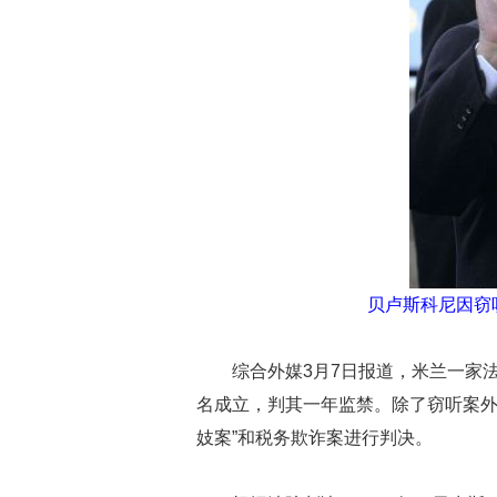
贝卢斯科尼因窃
综合外媒3月7日报道，米兰一家
名成立，判其一年监禁。除了窃听案外
妓案”和税务欺诈案进行判决。