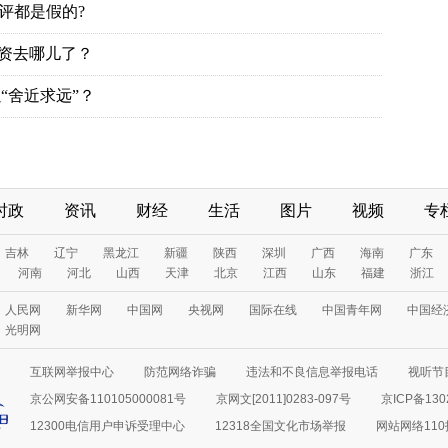
评都是假的?
投资去哪儿了？
“舍近求远”？
时政
资讯
财经
生活
图片
视频
专
吉林
辽宁
黑龙江
新疆
陕西
深圳
广西
海南
广东
河南
河北
山西
天津
北京
江西
山东
福建
浙江
人民网
新华网
中国网
央视网
国际在线
中国青年网
中国经
光明网
互联网举报中心
防范网络诈骗
违法和不良信息举报电话
视听节目
京公网安备110105000081号
京网文[2011]0283-097号
京ICP备130
12300电信用户申诉受理中心
12318全国文化市场举报
网站网络11