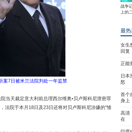
战争
上的
最热
女生
回复
正能
日本
听案7日被米兰法院判处一年监禁
怒
首个
法院当天裁定意大利前总理西尔维奥•贝卢斯科尼泄密罪
身上
，法院于本月18日及23日还将对贝卢斯科尼涉嫌的“雏
高清
在
印度