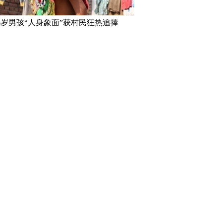
6岁男孩“人身象面”获村民狂热追捧
一个身体 已大学
正能量：这些农村出身明星每年
日本滑冰场冰面下
回家干农活
创意过头惹众怒