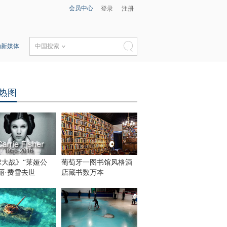
会员中心
登录
注册
动新媒体
中国搜索
热图
球大战》“莱娅公
葡萄牙一图书馆风格酒
丽·费雪去世
店藏书数万本