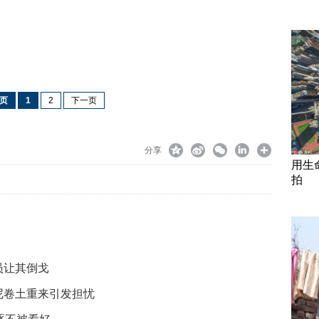
页
1
2
下一页
分享
用生
拍
员让其倒戈
尼卷土重来引发担忧