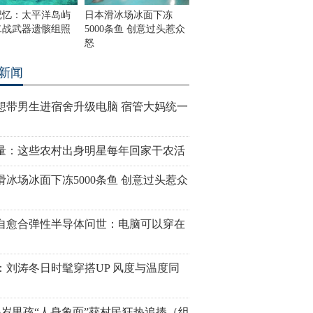
记忆：太平洋岛屿
日本滑冰场冰面下冻
二战武器遗骸组照
5000条鱼 创意过头惹众
怒
新闻
想带男生进宿舍升级电脑 宿管大妈统一
量：这些农村出身明星每年回家干农活
滑冰场冰面下冻5000条鱼 创意过头惹众
自愈合弹性半导体问世：电脑可以穿在
：刘涛冬日时髦穿搭UP 风度与温度同
6岁男孩“人身象面”获村民狂热追捧（组