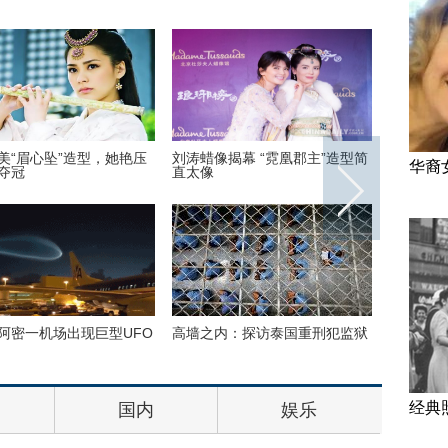
美“眉心坠”造型，她艳压
刘涛蜡像揭幕 “霓凰郡主”造型简
丹麦小猫
华裔
夺冠
直太像
半睁
阿密一机场出现巨型UFO
高墙之内：探访泰国重刑犯监狱
巴西：2
花式Cos
经典
国内
娱乐