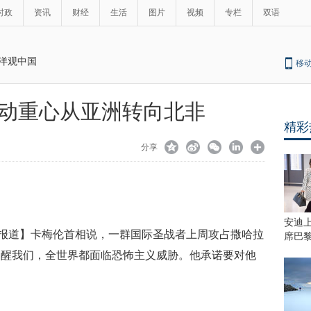
时政
资讯
财经
生活
图片
视频
专栏
双语
洋观中国
移
动重心从亚洲转向北非
精彩
分享
安迪
报道】卡梅伦首相说，一群国际圣战者上周攻占撒哈拉
席巴
提醒我们，全世界都面临恐怖主义威胁。他承诺要对他