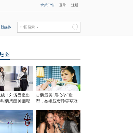
会员中心
登录
注册
动新媒体
中国搜索
热图
上线！刘涛受邀出
古装最美“眉心坠”造
黎时装周酷帅启程
型，她艳压贾静雯夺冠