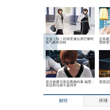
奥运会前瞻：美国女篮媒体
安迪上线！刘涛受邀出席巴黎时
古装最
装周酷帅启程
贾静雯
头呢？动物“神走位”造视觉
首次披露与宋喆离婚内幕 杨慧：
美国迈
宋喆和马蓉不是同学
财经
环球