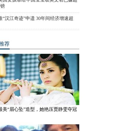
英镑
推“汉江奇迹”申遗 30年间经济增速超
推荐
最美“眉心坠”造型，她艳压贾静雯夺冠