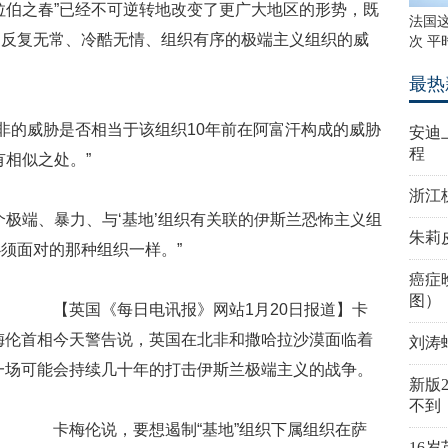
伯之春”已经不可逆转地改变了更广大地区的形势，既
法国
自反复无常、冷酷无情、组织有序的极端主义组织的威
次 平
最热
的威胁是否相当于该组织10年前在阿富汗构成的威胁
安迪
程
有相似之处。”
浙江
端、暴力、与‘基地’组织有关联的伊斯兰恐怖主义组
朱莉
须面对的那种组织一样。”
癌症
图）
【英国《每日电讯报》网站1月20日报道】卡
梅伦首相今天警告说，英国在北非和撒哈拉沙漠面临着
刘涛
一场可能会持续几十年的打击伊斯兰极端主义的战争。
新版
不到
卡梅伦说，要想遏制“基地”组织下属组织在萨
16