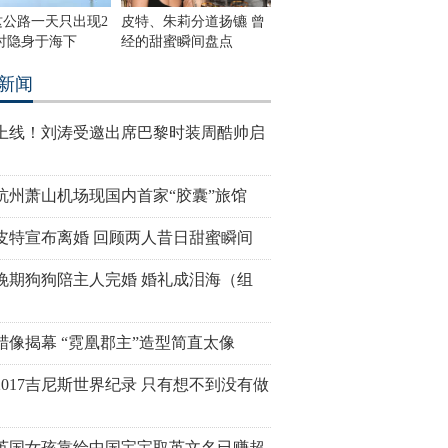
这公路一天只出现2
皮特、朱莉分道扬镳 曾
时隐身于海下
经的甜蜜瞬间盘点
新闻
上线！刘涛受邀出席巴黎时装周酷帅启
杭州萧山机场现国内首家“胶囊”旅馆
皮特宣布离婚 回顾两人昔日甜蜜瞬间
晚期狗狗陪主人完婚 婚礼成泪海（组
蜡像揭幕 “霓凰郡主”造型简直太像
2017吉尼斯世界纪录 只有想不到没有做
岁英国女孩靠给中国宝宝取英文名已赚超