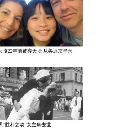
拥有奇异大眼 睡觉时仍
“双头姐妹”共享一个身体 已大学
三万英尺高
女孩22年前被弃天坛 从美返京寻亲
毕业
如此美丽
016里约动漫节精彩上演
里约奥运会前瞻：美国男子体操
2016里
play美女趣味十足
队运动员媒体写真
亮相
照“胜利之吻”女主角去世