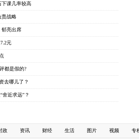
石下课几率较高
负责战略
、郁亮出席
.2元
点
评都是假的?
投资去哪儿了？
“舍近求远”？
时政
资讯
财经
生活
图片
视频
专