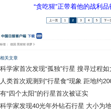
“贪吃猩”正带着他的战利品
上一页
1
2
3
4
5
下一
标签：
德国
黑猩猩
胡萝卜
相关文章
科学家首次发现“孤独”行星 搜寻过程
人类首次观测到"行星食"现象 距地约20
有“四个太阳”的行星首次被证实
科学家发现40光年外钻石行星 大小为