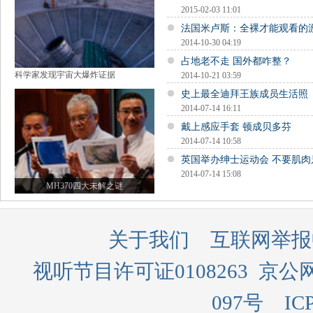
2015-02-03 11:01
法国米卢斯：全裸才能观看的
2014-10-30 04:19
占地老不走 国外都咋整？
科学家发现宇宙大爆炸证据
2014-10-21 03:59
史上最全迪拜王族成员生活照
2014-07-14 16:11
戴上感应手套 顿成贝多芬
2014-07-14 10:58
英国举办绅士运动会 不要肌肉
2014-07-14 15:08
MH370四大未解之谜
关于我们
互联网举报
视听节目许可证0108263
京公网
097号
IC