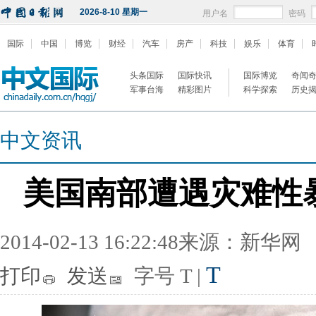
2026-8-10 星期一
用户名
密码
国际
中国
博览
财经
汽车
房产
科技
娱乐
体育
头条国际
国际快讯
国际博览
奇闻
军事台海
精彩图片
科学探索
历史
中文资讯
美国南部遭遇灾难性
2014-02-13 16:22:48来源：新华网
T
打印
发送
字号
T
|