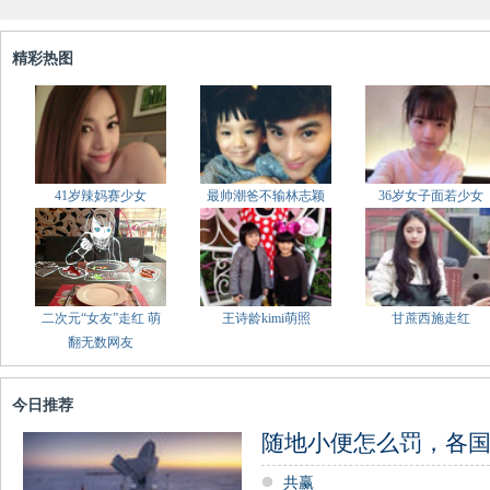
精彩热图
41岁辣妈赛少女
最帅潮爸不输林志颖
36岁女子面若少女
二次元“女友”走红 萌
王诗龄kimi萌照
甘蔗西施走红
翻无数网友
今日推荐
随地小便怎么罚，各
共赢