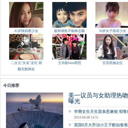
41岁辣妈赛少女
最帅潮爸不输林志颖
36岁女子面若少女
二次元“女友”走红 萌
王诗龄kimi萌照
甘蔗西施走红
翻无数网友
今日推荐
美一议员与女助理热吻
曝光
华裔女生天生苗条惹麻烦 耶
2014-04-08 14:51
英国8月大乔治小王子酷似爸