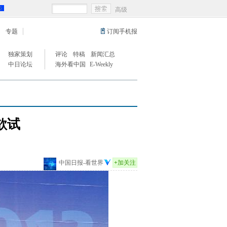
高级
专题
订阅手机报
独家策划
评论
特稿
新闻汇总
中日论坛
海外看中国
E-Weekly
欲试
中国日报-看世界
+
加关注