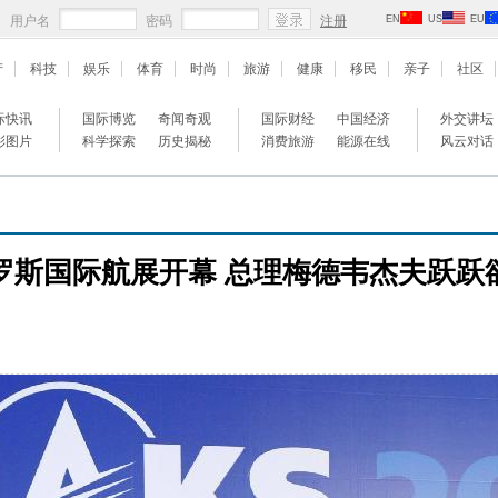
用户名
密码
注册
EN
US
EU
产
科技
娱乐
体育
时尚
旅游
健康
移民
亲子
社区
际快讯
国际博览
奇闻奇观
国际财经
中国经济
外交讲坛
彩图片
科学探索
历史揭秘
消费旅游
能源在线
风云对话
罗斯国际航展开幕 总理梅德韦杰夫跃跃