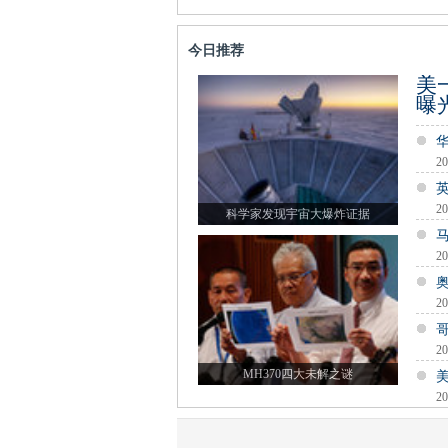
今日推荐
美
曝
20
20
科学家发现宇宙大爆炸证据
20
20
20
MH370四大未解之谜
20