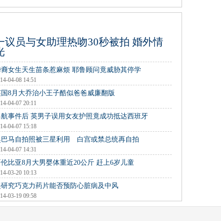
一议员与女助理热吻30秒被拍 婚外情
光
华裔女生天生苗条惹麻烦 耶鲁顾问竟威胁其停学
14-04-08 14:51
英国8月大乔治小王子酷似爸爸威廉翻版
14-04-07 20:11
马航事件后 英男子误用女友护照竟成功抵达西班牙
14-04-07 15:18
奥巴马自拍照被三星利用 白宫或禁总统再自拍
14-04-07 14:31
哥伦比亚8月大男婴体重近20公斤 赶上6岁儿童
14-03-20 10:13
美研究巧克力药片能否预防心脏病及中风
14-03-19 09:58