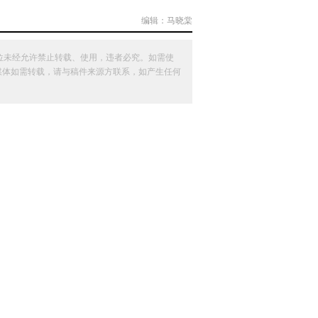
编辑：马晓棠
位未经允许禁止转载、使用，违者必究。如需使
其他媒体如需转载，请与稿件来源方联系，如产生任何