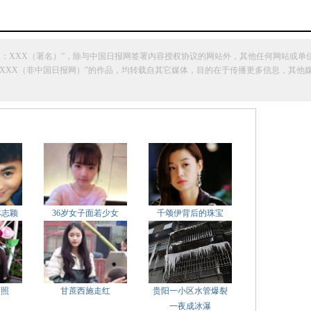
网：XXX（署名）”，除与中国日报网签署内容授权协议的网站外，其他任何网站或单
明“来源：XXX（非中国日报网）”的作品，均转载自其它媒体，目的在于传播更多信息，
林志颖
36岁女子面若少女
千颂伊背后的珠宝
萌照
甘蔗西施走红
贵阳一小区水管爆裂
一夜成冰瀑