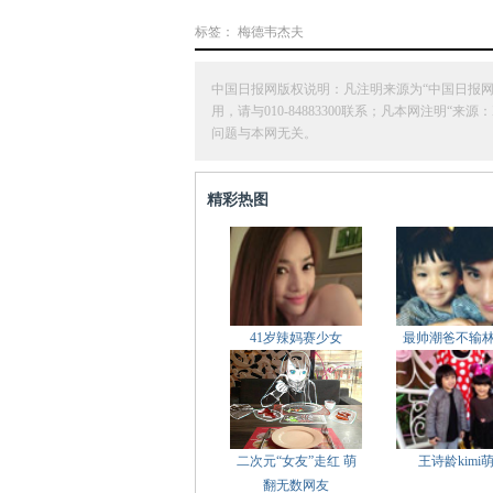
标签：
梅德韦杰夫
中国日报网版权说明：凡注明来源为“中国日报
用，请与010-84883300联系；凡本网注
问题与本网无关。
精彩热图
41岁辣妈赛少女
最帅潮爸不输
二次元“女友”走红 萌
王诗龄kimi
翻无数网友