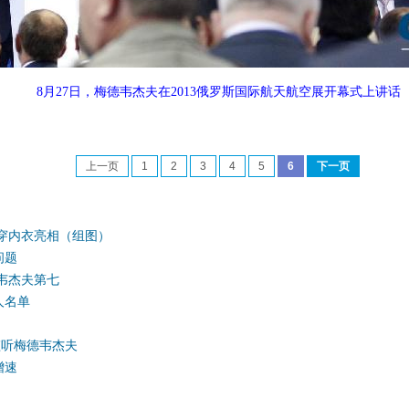
8月27日，梅德韦杰夫在2013俄罗斯国际航天航空展开幕式上讲话
上一页
1
2
3
4
5
6
下一页
穿内衣亮相（组图）
问题
韦杰夫第七
人名单
监听梅德韦杰夫
增速