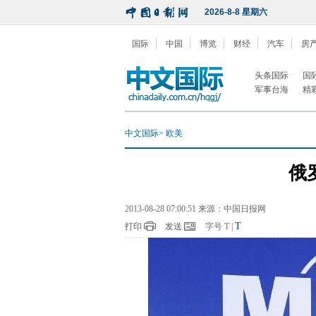
2026-8-8 星期六
国际
中国
博览
财经
汽车
房
头条国际
国
军事台海
精
中文国际
>
欧美
俄
2013-08-28 07:00:51 来源：中国日报网
T
打印
发送
字号
T
|