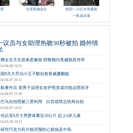
萌照
甘蔗西施走红
贵阳一小区水管爆裂
一夜成冰瀑
一议员与女助理热吻30秒被拍 婚外情
光
华裔女生天生苗条惹麻烦 耶鲁顾问竟威胁其停学
14-04-08 14:51
英国8月大乔治小王子酷似爸爸威廉翻版
14-04-07 20:11
马航事件后 英男子误用女友护照竟成功抵达西班牙
14-04-07 15:18
奥巴马自拍照被三星利用 白宫或禁总统再自拍
14-04-07 14:31
哥伦比亚8月大男婴体重近20公斤 赶上6岁儿童
14-03-20 10:13
美研究巧克力药片能否预防心脏病及中风