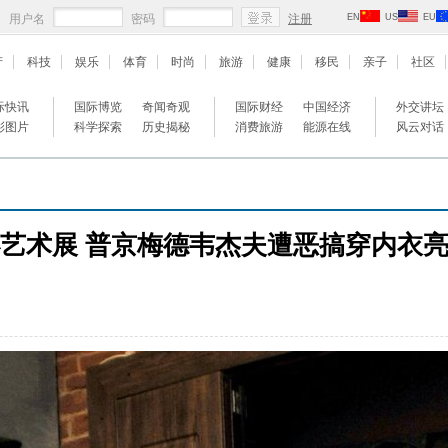
用户名
密码
注册
EN
US
EU
产
科技
娱乐
体育
时尚
旅游
健康
移民
亲子
社区
际快讯
国际博览
奇闻奇观
国际财经
中国经济
外交讲坛
彩图片
科学探索
历史揭秘
消费旅游
能源在线
风云对话
艺术展 普京梅德韦杰夫遭恶搞穿内衣