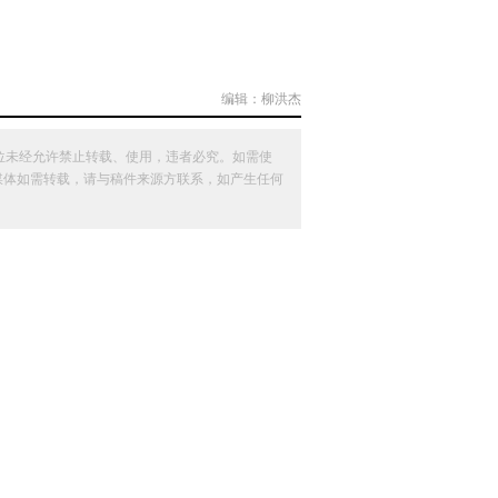
编辑：柳洪杰
位未经允许禁止转载、使用，违者必究。如需使
其他媒体如需转载，请与稿件来源方联系，如产生任何