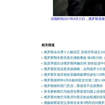
当地时间2013年8月21日，俄罗斯
相关报道
俄罗斯伞兵秀十八般武艺 庆祝空军成立10
俄罗斯鄂木斯克发生撞船事故 致4死35伤
陆昊率团出访俄罗斯阿穆尔州 加快促进中
俄罗斯坠毁流星来源揭晓：从阿波罗小行
俄罗斯车迷庆祝哈雷戴维森摩托诞生110周
俄罗斯或明年6月向叙利亚交付第二批S-30
俄罗斯移民部门官员：斯诺登不在莫斯科
美专家称奥巴马政府在斯诺登问题上误读
俄罗斯对奥巴马取消与普京的会晤感到失
俄媒称斯诺登父亲将在未来3周内访问俄罗