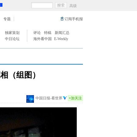
高级
专题
订阅手机报
独家策划
评论
特稿
新闻汇总
中日论坛
海外看中国
E-Weekly
亮相（组图）
中国日报-看世界
+
加关注