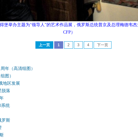
圣彼得堡举办主题为“领导人”的艺术作品展，俄罗斯总统普京及总理梅德韦
CFP）
上一页
1
2
3
4
下一页
1周年（高清组图）
（组图）
俄地区发展
星脱落
年
0系统
俄罗斯
望
斯