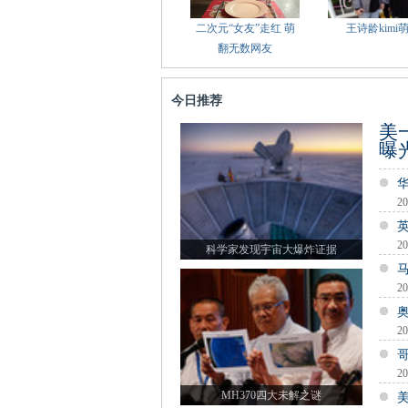
二次元“女友”走红 萌
王诗龄kimi
翻无数网友
今日推荐
美
曝
20
20
科学家发现宇宙大爆炸证据
20
20
20
MH370四大未解之谜