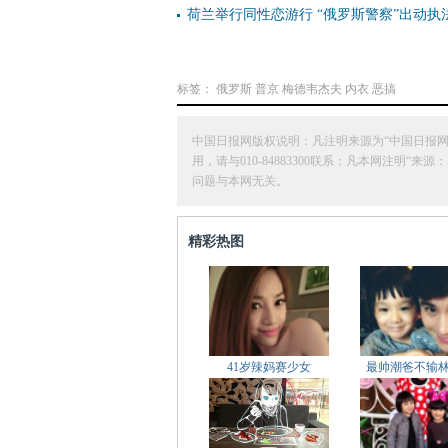
荷兰举行同性恋游行 “俄罗斯警察”出动执
标签：
俄罗斯
普京
梅德韦杰夫
内衣
恶搞
中国日报网版权说明：凡注明来源为“中国日报
用，请与010-84883300联系；凡本网注
问题与本网无关。
精彩热图
41岁辣妈赛少女
最帅潮爸不输