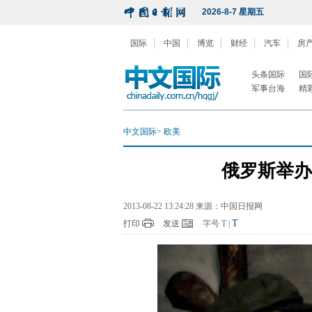
2026-8-7 星期五
国际
中国
博览
财经
汽车
房
头条国际
国
军事台海
精
中文国际
>
欧美
俄罗斯举办
2013-08-22 13:24:28 来源：中国日报网
T
打印
发送
字号
T
|