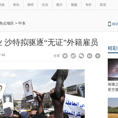
时政
资讯
财经
生活
图片
视频
专栏
双语
热点地区
>
中东
移
 沙特拟驱逐“无证”外籍雇员
精彩
7:46
分享
璀璨
星空