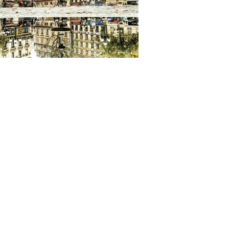
师捕捉倒影中的巴黎 场景似平行世界
：40年前，美国的年轻人这样打发夜晚