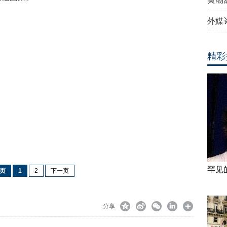
外媒
精彩
罕见
页
1
2
下一页
分享