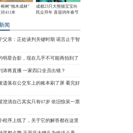
榕树“独木成林”
成都23只大熊猫宝宝向
径411米
民众拜年 喜迎鸡年春节
新闻
宁父亲：正处谈判关键时期 谣言止于智
的明星合影，现在几乎不可能再拍到了
刘涛将直播 一家四口全员出镜？
被遗落在公交车上的账本刷了屏 看完好
紫澄清自己其实只有67岁 依旧惊呆一票
小程序上线了，关于它的解答都在这里
舒淇都点赞 王哥庄大馒头为啥这么香