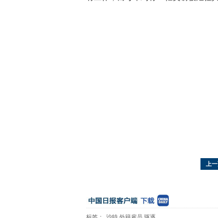
上一
标签：
沙特
外籍雇员
驱逐