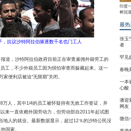
印度一
树冠直
最热
张玉
子，抗议沙特阿拉伯驱逐数千名也门工人
者
罕见
日报道，沙特阿拉伯政府目前正在审查雇佣外籍劳工的
籍员工，不少外籍员工因为惧怕审查而躲藏起来。这一
春晚
万家便利店被迫“无限期”关闭。
一本
心酸
潘迎
8万人，其中1/4的员工被怀疑持有无效工作签证，并
网友
以来一直依赖外国劳动力，但劳动部自2011年起试图
微信
高当地人的就业。最新数据显示，超过12％的沙特公民没
其他国家。
黄渤