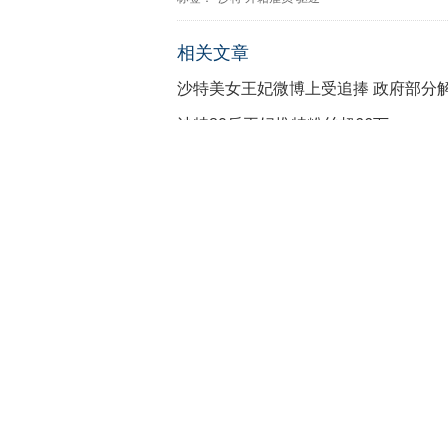
相关文章
沙特美女王妃微博上受追捧 政府部分
沙特80后王妃推特粉丝超66万
成龙获聘沙特文化节中国文化大使
沙特7名男子因武装抢劫遭公开枪决
沙特酝酿以枪决取代公开斩首
刽子手后继无人 沙特政府酝酿枪决取
世界最高沙特王国大厦将动工 造型与
美国在沙特无人机基地曝光 无人机计
推荐
[编辑正在为您精心推荐中，请稍后刷新]