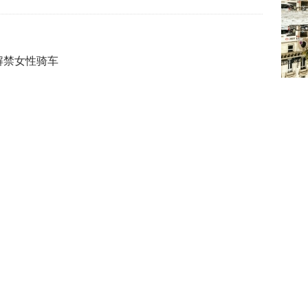
解禁女性骑车
摄影
代公开斩首
碎片大厦相似
划合法性受质疑
组图
时光